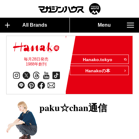
All Brands
Menu
毎月28日発売
Hanako.tokyo
1988年創刊
Hanakoの本
paku☆chan通信