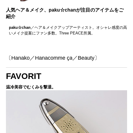
人気ヘア＆メイク、paku☆chanが注目のアイテムをご
紹介
paku☆chan
／ヘア＆メイクアップアーティスト。オシャレ感度の高
いメイク提案にファン多数。Three PEACE所属。
〔Hanako／Hanacomme ça／Beauty〕
FAVORIT
温冷美容でむくみを撃退。