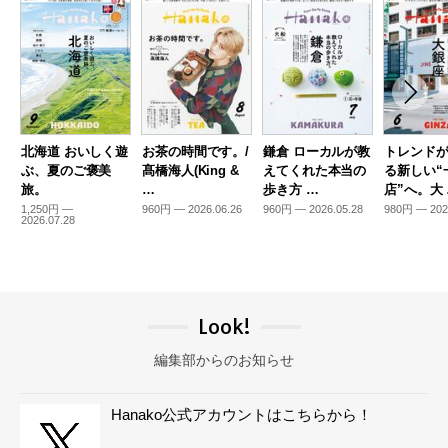
北海道 おいしく遊
お茶の時間です。/
鎌倉 ローカルが教
トレンド
ぶ、夏のご褒美
髙橋海人(King &
えてくれた本当の
る新しい“
旅。
…
歩き方 …
店”へ。大
1,250円 —
960円 — 2026.06.26
960円 — 2026.05.28
980円 — 202
2026.07.28
Look!
編集部からのお知らせ
Hanako公式アカウントはこちらから！