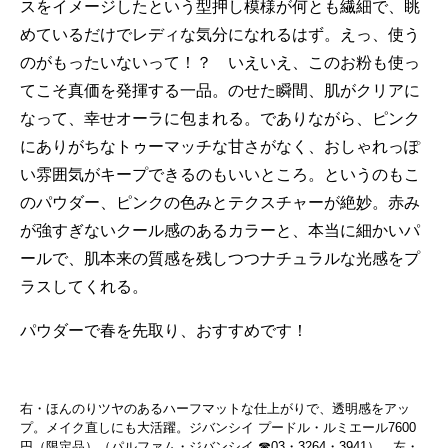
スをイメージしたという型押し模様が何とも繊細で、眺
めているだけでレディな気分になれるはず。えっ、使う
のがもったいないって！？ いえいえ、このお粉も使っ
てこそ真価を発揮する一品。のせた瞬間、肌がクリアに
なって、幸せオーラに包まれる。でありながら、ピンク
にありがちなトゥーマッチな甘さがなく、おしゃれっぽ
い雰囲気がキープできるのもいいところ。というのもこ
のパウダー、ピンクの色みとテクスチャーが絶妙。赤み
が強すぎないクール感のあるカラーと、本当に細かいパ
ールで、肌本来の質感を残しつつナチュラルな光感をプ
ラスしてくれる。
パウダーで春を先取り、おすすめです！
右・ほんのりツヤのあるハーフマットな仕上がりで、透明感をアッ
プ。メイク直しにも大活躍。ジバンシイ プードル・ルミエール7600
円（限定品）（パルファム・ジバンシイ ☎03・3264・3941） 左・