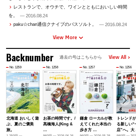
レストランで、オウチで、ワインとともにおいしい時間
を。
— 2016.08.24
paku☆chan通信クナイプのバスソルト。
— 2016.08.24
View More
Backnumber
View All
過去の号はこちらから
No. 1259
No. 1258
No. 1257
No. 1256
北海道 おいしく遊
お茶の時間です。/
鎌倉 ローカルが教
トレンド
ぶ、夏のご褒美
髙橋海人(King &
えてくれた本当の
る新しい“
旅。
…
歩き方 …
店”へ。大
1,250円 —
960円 — 2026.06.26
960円 — 2026.05.28
980円 — 202