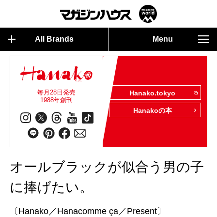
All Brands
Menu
毎月28日発売
Hanako.tokyo
1988年創刊
Hanakoの本
オールブラックが似合う男の子
に捧げたい。
〔Hanako／Hanacomme ça／Present〕