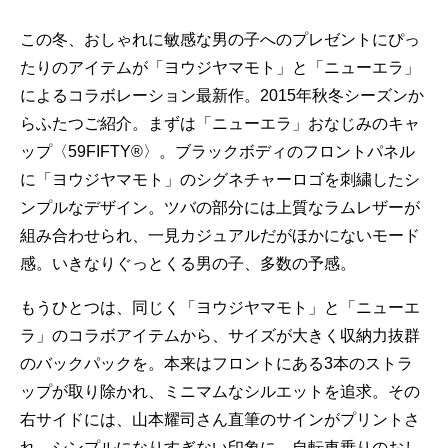
この冬、おしゃれに敏感な男の子へのプレゼントにぴっ
たりのアイテムが「ヨウジヤマモト」と「ニューエラ」
によるコラボレーション最新作。2015年秋冬シーズンか
らふたつご紹介。まずは「ニューエラ」おなじみのキャ
ップ〈59FIFTY®〉。ブラックボディのフロントパネル
に「ヨウジヤマモト」のシグネチャーロゴを刺繍したシ
ンプルなデザイン。ツバの部分には上質なラムレザーが
組み合わせられ、一見カジュアルだがほかにないモード
感。いきなりぐっとくる男の子、多数の予感。
もうひとつは、同じく「ヨウジヤマモト」と「ニューエ
ラ」のコラボアイテムから、サイズが大きく収納力抜群
のバックパックを。本来はフロントにある3本のストラ
ップが取り除かれ、ミニマムなシルエットを追求。その
右サイドには、山本耀司さん直筆のサインがプリントさ
れ、シンプルになりすぎない印象に。自転車乗りのおし