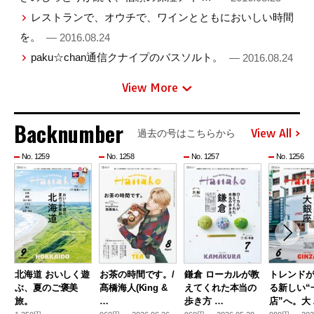
レストランで、オウチで、ワインとともにおいしい時間
を。
— 2016.08.24
paku☆chan通信クナイプのバスソルト。
— 2016.08.24
View More
Backnumber
View All
過去の号はこちらから
No. 1259
No. 1258
No. 1257
No. 1256
北海道 おいしく遊
お茶の時間です。/
鎌倉 ローカルが教
トレンド
ぶ、夏のご褒美
髙橋海人(King &
えてくれた本当の
る新しい“
旅。
…
歩き方 …
店”へ。大