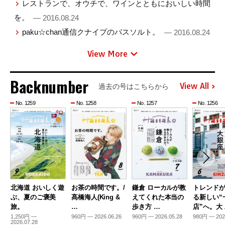
レストランで、オウチで、ワインとともにおいしい時間
を。
— 2016.08.24
paku☆chan通信クナイプのバスソルト。
— 2016.08.24
View More
Backnumber
View All
過去の号はこちらから
No. 1259
No. 1258
No. 1257
No. 1256
北海道 おいしく遊
お茶の時間です。/
鎌倉 ローカルが教
トレンド
ぶ、夏のご褒美
髙橋海人(King &
えてくれた本当の
る新しい“
旅。
…
歩き方 …
店”へ。大
1,250円 —
960円 — 2026.06.26
960円 — 2026.05.28
980円 — 202
2026.07.28