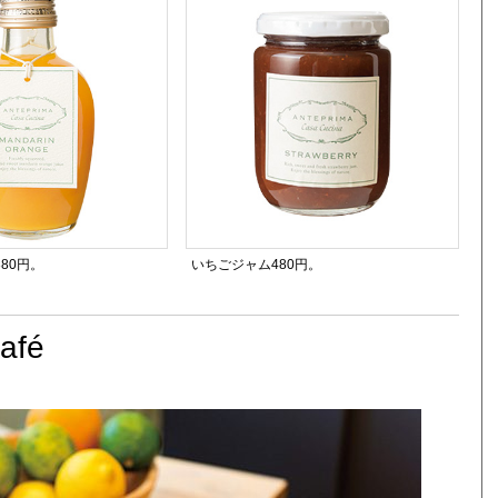
80円。
いちごジャム480円。
afé