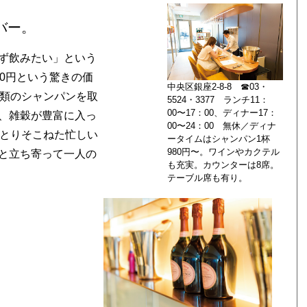
バー。
ず飲みたい」という
0円という驚きの価
中央区銀座2-8-8 ☎03・
種類のシャンパンを取
5524・3377 ランチ11：
00〜17：00、ディナー17：
、雑穀が豊富に入っ
00〜24：00 無休／ディナ
をとりそこねた忙しい
ータイムはシャンパン1杯
980円〜。ワインやカクテル
と立ち寄って一人の
も充実。カウンターは8席。
テーブル席も有り。