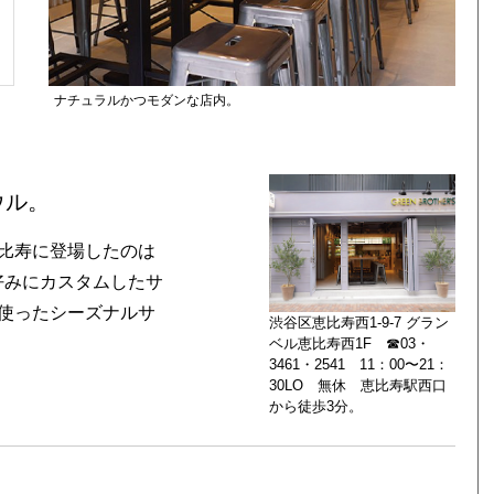
ナチュラルかつモダンな店内。
ウル。
比寿に登場したのは
好みにカスタムしたサ
使ったシーズナルサ
渋谷区恵比寿西1-9-7 グラン
ベル恵比寿西1F ☎03・
3461・2541 11：00〜21：
30LO 無休 恵比寿駅西口
から徒歩3分。