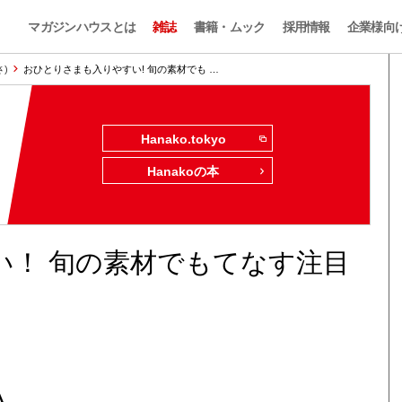
マガジンハウスとは
雑誌
書籍・ムック
採用情報
企業様向
さ)
おひとりさまも入りやすい! 旬の素材でも …
Hanako.tokyo
Hanakoの本
い！ 旬の素材でもてなす注目
A