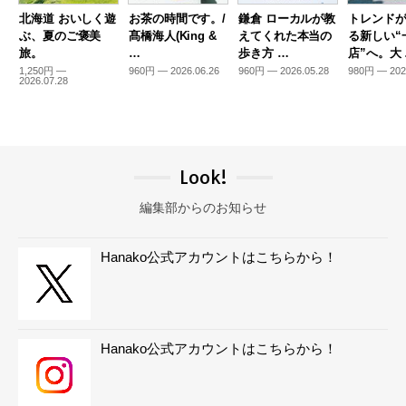
北海道 おいしく遊
お茶の時間です。/
鎌倉 ローカルが教
トレンド
ぶ、夏のご褒美
髙橋海人(King &
えてくれた本当の
る新しい“
旅。
…
歩き方 …
店”へ。大
1,250円 —
960円 — 2026.06.26
960円 — 2026.05.28
980円 — 202
2026.07.28
Look!
編集部からのお知らせ
Hanako公式アカウントはこちらから！
Hanako公式アカウントはこちらから！