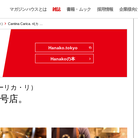
マガジンハウスとは
雑誌
書籍・ムック
採用情報
企業様向
さ)
Cantina Carica. ri(カ …
Hanako.tokyo
Hanakoの本
ナ カーリカ・リ）
号店。