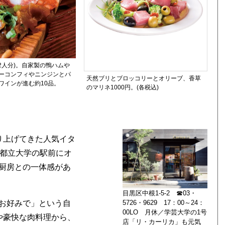
は2人分)。自家製の鴨ハムや
ーコンフィやニンジンとパ
天然ブリとブロッコリーとオリーブ、香草
ワインが進む約10品。
のマリネ1000円。(各税込)
り上げてきた人気イタ
、都立大学の駅前にオ
厨房との一体感があ
目黒区中根1-5-2 ☎03・
お好みで」という自
5726・9629 17：00～24：
00LO 月休／学芸大学の1号
や豪快な肉料理から、
店「リ・カーリカ」も元気