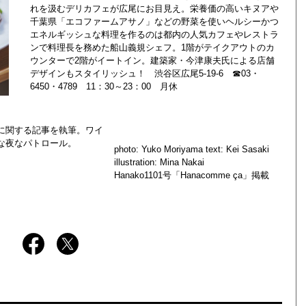
れを汲むデリカフェが広尾にお目見え。栄養価の高いキヌアや
千葉県「エコファームアサノ」などの野菜を使いヘルシーかつ
エネルギッシュな料理を作るのは都内の人気カフェやレストラ
ンで料理長を務めた船山義規シェフ。1階がテイクアウトのカ
ウンターで2階がイートイン。建築家・今津康夫氏による店舗
デザインもスタイリッシュ！ 渋谷区広尾5-19-6 ☎03・
6450・4789 11：30～23：00 月休
に関する記事を執筆。ワイ
な夜なパトロール。
photo: Yuko Moriyama text: Kei Sasaki
illustration: Mina Nakai
Hanako1101号「Hanacomme ça」掲載