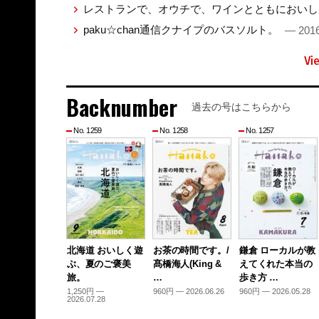
レストランで、オウチで、ワインとともにおい
paku☆chan通信クナイプのバスソルト。
— 2016
Vi
Backnumber
過去の号はこちらから
No. 1259
No. 1258
No. 1257
北海道 おいしく遊
お茶の時間です。/
鎌倉 ローカルが教
ぶ、夏のご褒美
髙橋海人(King &
えてくれた本当の
旅。
…
歩き方 …
1,250円 —
960円 — 2026.06.26
960円 — 2026.05.28
2026.07.28