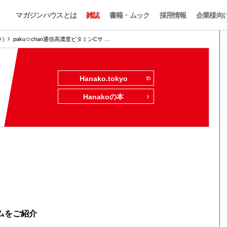
マガジンハウスとは
雑誌
書籍・ムック
採用情報
企業様向
さ)
paku☆chan通信高濃度ビタミンCサ …
Hanako.tokyo
Hanakoの本
テムをご紹介