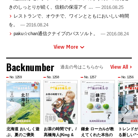
きのしっとりが続く、信頼の保湿アイ …
— 2016.08.25
レストランで、オウチで、ワインとともにおいしい時間
を。
— 2016.08.24
paku☆chan通信クナイプのバスソルト。
— 2016.08.24
View More
Backnumber
View All
過去の号はこちらから
No. 1259
No. 1258
No. 1257
No. 1256
北海道 おいしく遊
お茶の時間です。/
鎌倉 ローカルが教
トレンド
ぶ、夏のご褒美
髙橋海人(King &
えてくれた本当の
る新しい“