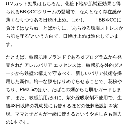
UＶカット効果はもちろん、化粧下地や肌補正効果も得
られるBBやCCクリームの登場で、なんとなく存在感が
薄くなりつつある日焼け止め。しかし！ 「BBやCCに
負けてはならぬ」とばかりに、“あらゆる環境ストレスか
ら肌を守る”という方向で、日焼け止めは進化していま
す。
たとえば、敏感肌用ブランドであるｄプログラムから発
売されたアレルバリア エッセンスは、敏感肌を外的ダメ
ージから鉄壁の構えで守るべく、新しいバリア技術を採
用した新作。均一な膜をはりめぐらせることで、花粉や
ちり、PM2.5のほか、たばこの煙からも肌をガードしま
す。また、敏感肌用だけに、紫外線吸収剤不使用で、生
後48日以降の乳幼児にも使えるほどの低刺激設計を実
現。ママと子どもが一緒に使えるというやさしさも魅力
の1本です。