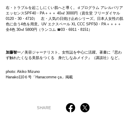
右・トラブルを起こしにくい肌へと導く。ｄプログラム アレルバリア
エッセンスSPF40・PA＋＋＋ 40㎖ 3000円（資生堂 フリーダイヤル
0120・30・4710） 左・人気の日焼け止めシリーズ。日本人女性の肌
色に合う4色を用意。UV エクスペール XL CCC SPF50・PA＋＋＋＋
全4色 30㎖ 5800円（ランコム ☎03・6911・8151）
加藤智一
／美容ジャーナリスト。女性誌を中心に活躍。著書に『思わ
ず触れたくなる美肌をつくる 身だしなみメイク』（講談社）など。
photo: Akiko Mizuno
Hanako110６号「Hanacomme ça」掲載
SHARE