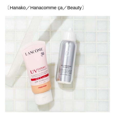
〔Hanako／Hanacomme ça／Beauty〕