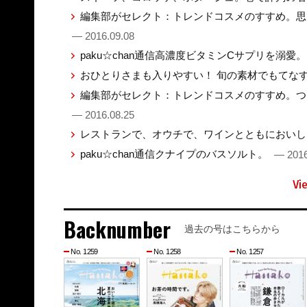
編集部がセレクト：トレンドコスメのすすめ。思
— 2016.09.08
paku☆chan通信高濃度ビタミンCサプリを溺愛
おひとりさまも入りやすい！ 旬の素材でもてな
編集部がセレクト：トレンドコスメのすすめ。つ
— 2016.08.25
レストランで、オウチで、ワインとともにおい
paku☆chan通信クナイプのバスソルト。
— 2016
Vi
Backnumber
過去の号はこちらから
No. 1259
No. 1258
No. 1257