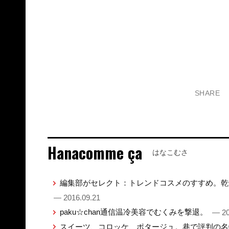
SHARE
Hanacomme ça
はなこむさ
編集部がセレクト：トレンドコスメのすすめ。乾
— 2016.09.21
paku☆chan通信温冷美容でむくみを撃退。
— 20
スイーツ、コロッケ、ポタージュ。巷で評判の