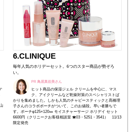
6.CLINIQUE
。
毎年人気のホリデーセット。6つのスター商品が勢ぞろ
い。
PR 鳥居真佐美さん
、
か
ヒット商品の保湿ジェル クリームを中心に、マス
。
ク、アイクリームなど乾燥対策のスペシャリストば
、
かりを集めました。しかも人気のチャビースティックと髙橋理
山
子さんのコラボポーチがついて、このお値段。早い者勝ちで
す。ポーチφ125×120㎜ モイスチャーサージ ホリデイ セット
6600円（クリニークお客様相談室 ☎03・5251・3541） 11/13
限定発売