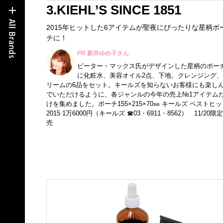
3.KIEHL’S SINCE 1851
2015年ヒットした6アイテムが聖夜にぴったりな星柄ポ
チに！
PR 新井ゆめ子さん
ピーター・マックス氏がデザインした星柄のポー
に化粧水、美容オイル2点、下地、クレンジング、
リームの6品をセット。キールズを知らないお客様にも楽し
でいただけるように、各ジャンルの今年の売上№1アイテム
けを集めました。ポーチ155×215×70㎜ キールズ ベストヒッ
2015 1万6000円（キールズ ☎03・6911・8562） 11/20限
売