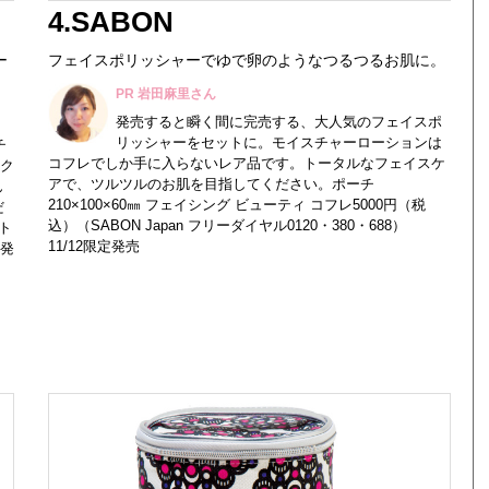
4.SABON
ー
フェイスポリッシャーでゆで卵のようなつるつるお肌に。
PR 岩田麻里さん
発売すると瞬く間に完売する、大人気のフェイスポ
リッシャーをセットに。モイスチャーローションは
チ
コフレでしか手に入らないレア品です。トータルなフェイスケ
ク
アで、ツルツルのお肌を目指してください。ポーチ
ん
210×100×60㎜ フェイシング ビューティ コフレ5000円（税
だ
込）（SABON Japan フリーダイヤル0120・380・688）
ト
11/12限定発売
定発