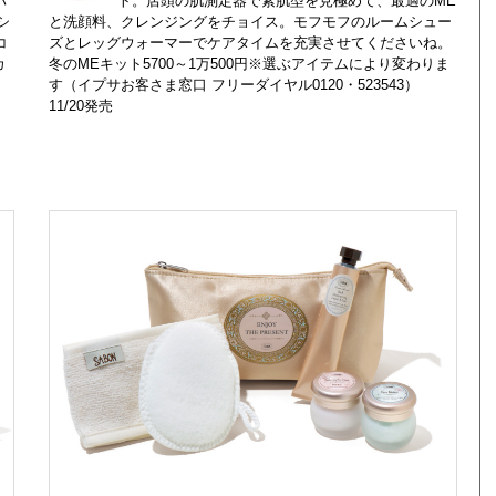
パ
ト。店頭の肌測定器で素肌型を見極めて、最適のME
シ
と洗顔料、クレンジングをチョイス。モフモフのルームシュー
コ
ズとレッグウォーマーでケアタイムを充実させてくださいね。
カ
冬のMEキット5700～1万500円※選ぶアイテムにより変わりま
す（イプサお客さま窓口 フリーダイヤル0120・523543）
11/20発売