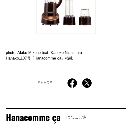
photo: Akiko Mizuno text: Kahoko Nishimura
Hanako1107号「Hanacomme ça」掲載
SHARE
Hanacomme ça
はなこむさ