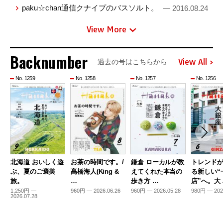
paku☆chan通信クナイプのバスソルト。
— 2016.08.24
View More
Backnumber
View All
過去の号はこちらから
No. 1259
No. 1258
No. 1257
No. 1256
北海道 おいしく遊
お茶の時間です。/
鎌倉 ローカルが教
トレンド
ぶ、夏のご褒美
髙橋海人(King &
えてくれた本当の
る新しい“
旅。
…
歩き方 …
店”へ。大
1,250円 —
960円 — 2026.06.26
960円 — 2026.05.28
980円 — 202
2026.07.28