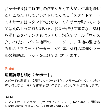
お菓子作りは同時並行の作業が多くて大変。生地を混ぜ
たりこねたりしてアシストしてくれる「スタンドオート
ミキサー」はスタンド式だから、ミキサーが動いている
間は別の工程に取り組める。お菓子作りで重要な、材料
を混ぜるタイミングもバッチリ。泡立てツール「ウイス
ク」のほか、パン生地用の「ニーダー」、生地の混ぜ込
み用の「フラットビーター」が付属。材料の準備やツー
ルの着脱は、ヘッドを上げて楽に行えます。
Point
速度調節も細かくサポート。
スピードの調節は、6段階のレバーで行う。クリーム作りや、生地の
すり混ぜなど、繊細な作業も思いのまま。安心して任せておけます。
DATA
スタンドオートミキサー（ヴィヴィアンレッド）5万4000円。問貝印
お客様相談室 フリーダイヤル0120・016・410