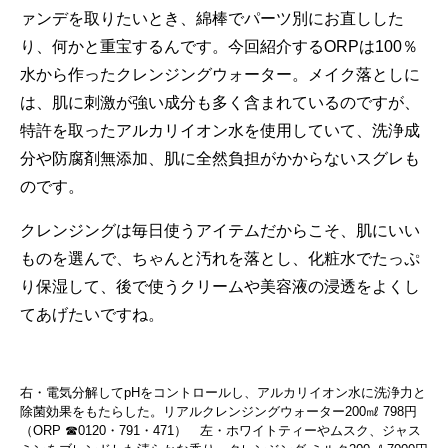
ァンデを取りたいとき、綿棒でパーツ別にお直しした
り、何かと重宝するんです。今回紹介するORPは100％
水から作ったクレンジングウォーター。メイク落としに
は、肌に刺激が強い成分も多く含まれているのですが、
特許を取ったアルカリイオン水を使用していて、洗浄成
分や防腐剤無添加、肌に全然負担がかからないスグレも
のです。
クレンジングは毎日使うアイテムだからこそ、肌にいい
ものを選んで、ちゃんと汚れを落とし、化粧水でたっぷ
り保湿して、後で使うクリームや美容液の浸透をよくし
てあげたいですね。
右・電気分解してpHをコントロールし、アルカリイオン水に洗浄力と
除菌効果をもたらした。リアルクレンジングウォーター200㎖ 798円
（ORP ☎0120・791・471） 左・ホワイトティーやムスク、ジャス