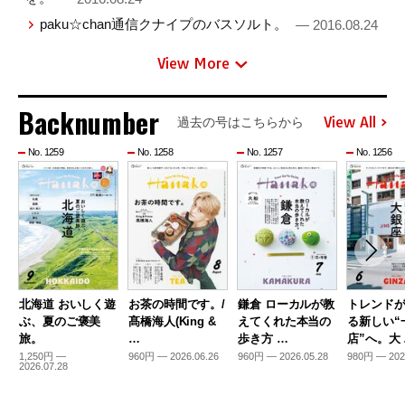
paku☆chan通信クナイプのバスソルト。
— 2016.08.24
View More
Backnumber
View All
過去の号はこちらから
No. 1259
No. 1258
No. 1257
No. 1256
北海道 おいしく遊
お茶の時間です。/
鎌倉 ローカルが教
トレンド
ぶ、夏のご褒美
髙橋海人(King &
えてくれた本当の
る新しい“
旅。
…
歩き方 …
店”へ。大
1,250円 —
960円 — 2026.06.26
960円 — 2026.05.28
980円 — 202
2026.07.28