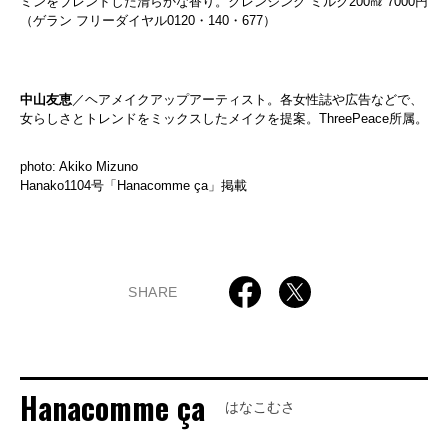
ミンをブレンドした清らかな香り。クレンジング ミルク200㎖ 7000円
（ゲラン フリーダイヤル0120・140・677）
中山友恵
／ヘアメイクアップアーティスト。各女性誌や広告などで、
女らしさとトレンドをミックスしたメイクを提案。ThreePeace所属。
photo: Akiko Mizuno
Hanako1104号「Hanacomme ça」掲載
SHARE
Hanacomme ça
はなこむさ