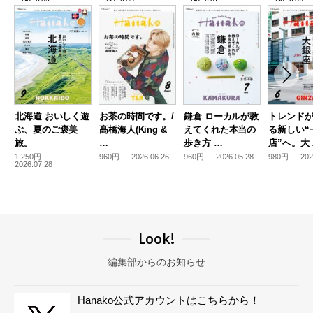
北海道 おいしく遊
お茶の時間です。/
鎌倉 ローカルが教
トレンド
ぶ、夏のご褒美
髙橋海人(King &
えてくれた本当の
る新しい“
旅。
…
歩き方 …
店”へ。大
1,250円 —
960円 — 2026.06.26
960円 — 2026.05.28
980円 — 202
2026.07.28
Look!
編集部からのお知らせ
Hanako公式アカウントはこちらから！