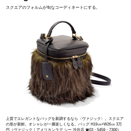
スクエアのフォルムが旬なコーディネートにする。
上質でエレガントなバッグを新調するなら〈ヴァジック〉。スクエア
の形が新鮮。オシャレが一層楽しくなる。バッグ H19㎝×W26㎝ 3万
円（ヴァジック｜アメリカンラグ シー 渋谷店 ☎03・5459・7300）