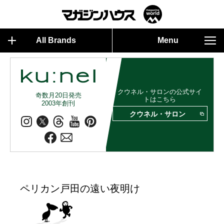
All Brands
Menu
クウネル・サロンの公式サイ
奇数月20日発売
トはこちら
2003年創刊
クウネル・サロン
ペリカン戸田の遠い夜明け