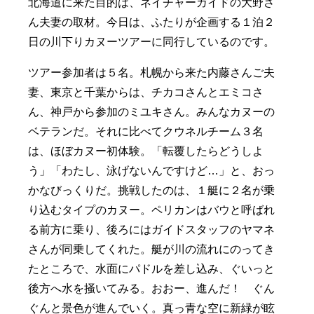
北海道に来た目的は、ネイチャーガイドの大野さ
ん夫妻の取材。今日は、ふたりが企画する１泊２
日の川下りカヌーツアーに同行しているのです。
ツアー参加者は５名。札幌から来た内藤さんご夫
妻、東京と千葉からは、チカコさんとエミコさ
ん、神戸から参加のミユキさん。みんなカヌーの
ベテランだ。それに比べてクウネルチーム３名
は、ほぼカヌー初体験。「転覆したらどうしよ
う」「わたし、泳げないんですけど…」と、おっ
かなびっくりだ。挑戦したのは、１艇に２名が乗
り込むタイプのカヌー。ペリカンはバウと呼ばれ
る前方に乗り、後ろにはガイドスタッフのヤマネ
さんが同乗してくれた。艇が川の流れにのってき
たところで、水面にパドルを差し込み、ぐいっと
後方へ水を掻いてみる。おおー、進んだ！ ぐん
ぐんと景色が進んでいく。真っ青な空に新緑が眩