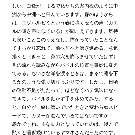
しい。白鷺が、まるで私たちの案内役のように中
洲から中洲へと飛んでいきます。森のほうから
は、エゾハルゼミという春に鳴くセミの声（カエ
ルの鳴き声に似ている）が聞こえてきます。気持
ち良いことこのうえなし。怖がっていたことなん
てすっかり忘れて、前へ前へと漕ぎ進める。意気
揚々と（きっと、鼻の穴を膨らませていたはず）
川の流れを読みながらパドルの位置を微妙に変え
てみる。ちいさな瀬を渡るときは、まるで滝を下
るかのような張り切りっぷりです。しかし、日頃
の運動不足がたたって、ほどなくバテ気味になっ
てきて、パドルを動かす手を休めてみた。する
と、自分が一緒に漕いでいたときと変わらぬスピ
ードで、カヌーが進んでいるではないですか！
愚かですね。主な動力となっていたのは、後方で
黙々と漕ぎ続けているヤマネさんだったのです。