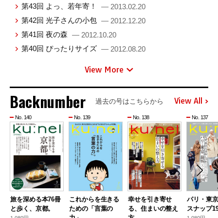
第43回 よっ、若年寄！
— 2013.02.20
第42回 光子さんの小包
— 2012.12.20
第41回 夜の森
— 2012.10.20
第40回 ぴったりサイズ
— 2012.08.20
View More
Backnumber
View All
過去の号はこちらから
No. 140
No. 139
No. 138
No. 137
旅を深める本76冊
これからを生きる
幸せを引き寄せ
パリ・東
と歩く、京都。
ための「言葉の
る、住まいの整え
スナップ19
力」。
方
1,080円 —
1,080円 —