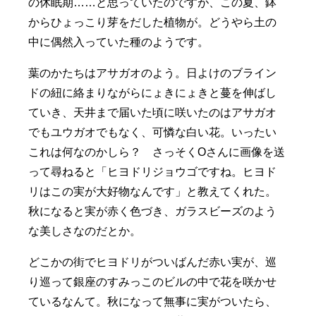
の休眠期……と思っていたのですが、この夏、鉢
からひょっこり芽をだした植物が。どうやら土の
中に偶然入っていた種のようです。
葉のかたちはアサガオのよう。日よけのブライン
ドの紐に絡まりながらにょきにょきと蔓を伸ばし
ていき、天井まで届いた頃に咲いたのはアサガオ
でもユウガオでもなく、可憐な白い花。いったい
これは何なのかしら？ さっそくOさんに画像を送
って尋ねると「ヒヨドリジョウゴですね。ヒヨド
リはこの実が大好物なんです」と教えてくれた。
秋になると実が赤く色づき、ガラスビーズのよう
な美しさなのだとか。
どこかの街でヒヨドリがついばんだ赤い実が、巡
り巡って銀座のすみっこのビルの中で花を咲かせ
ているなんて。秋になって無事に実がついたら、