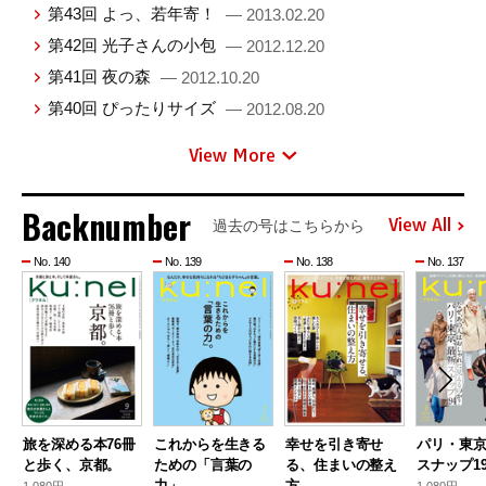
第43回 よっ、若年寄！
— 2013.02.20
第42回 光子さんの小包
— 2012.12.20
第41回 夜の森
— 2012.10.20
第40回 ぴったりサイズ
— 2012.08.20
View More
Backnumber
View All
過去の号はこちらから
No. 140
No. 139
No. 138
No. 137
旅を深める本76冊
これからを生きる
幸せを引き寄せ
パリ・東
と歩く、京都。
ための「言葉の
る、住まいの整え
スナップ19
力」。
方
1,080円 —
1,080円 —