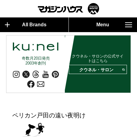
All Brands
Menu
クウネル・サロンの公式サイ
奇数月20日発売
トはこちら
2003年創刊
クウネル・サロン
ペリカン戸田の遠い夜明け