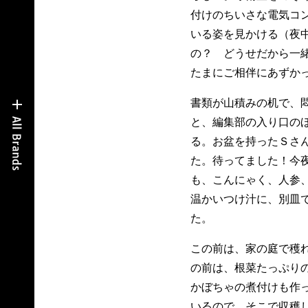
付けのちいさな電気コ
いる姿を見かける（夜
の？ どうせだから一
たまにご相伴にあずか
書類が山積みの机で、
と、編集部の入り口の
る。お盆を持ったＳさ
た。待ってました！今
も、こんにゃく、人参
温かいつけ汁に、別皿
た。
この前は、家の庭で穫
の前は、根菜たっぷり
かぼちゃの煮付けも作
いるので、そこで収穫