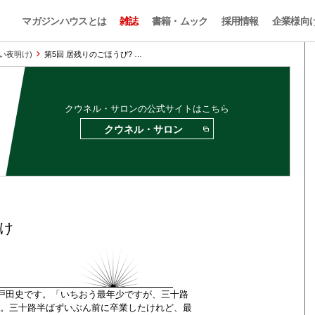
マガジンハウスとは
雑誌
書籍・ムック
採用情報
企業様向
遠い夜明け)
第5回 居残りのごほうび? …
クウネル・サロンの公式サイトはこちら
クウネル・サロン
け
戸田史です。「いちおう最年少ですが、三十路
。三十路半ばずいぶん前に卒業したけれど、最