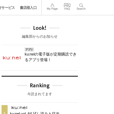
けサービス
書店様入口
My Page
FAQ
Search
Look!
編集部からのお知らせ
アプリ
ku:nelの電子版が定期購読でき
るアプリ登場！
Ranking
今読まれてます
ku:nel vol. 64 試し読みと目次
1