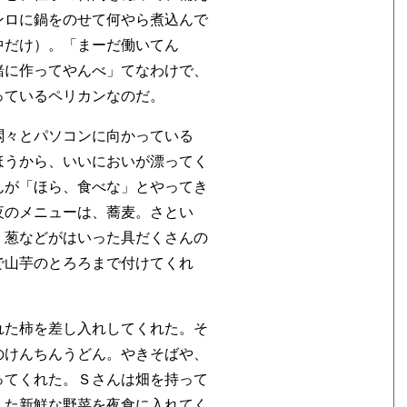
ンロに鍋をのせて何やら煮込んで
中だけ）。「まーだ働いてん
緒に作ってやんべ」てなわけで、
っているペリカンなのだ。
悶々とパソコンに向かっている
ほうから、いいにおいが漂ってく
んが「ほら、食べな」とやってき
夜のメニューは、蕎麦。さとい
、葱などがはいった具だくさんの
で山芋のとろろまで付けてくれ
れた柿を差し入れしてくれた。そ
のけんちんうどん。やきそばや、
ってくれた。Ｓさんは畑を持って
した新鮮な野菜を夜食に入れてく