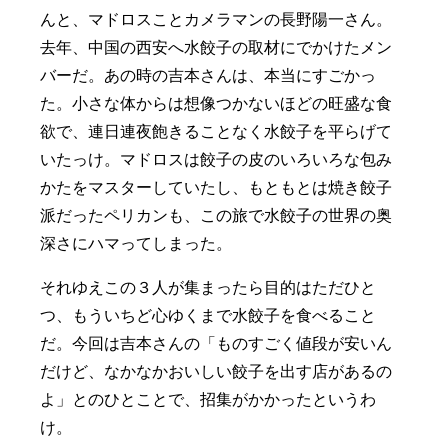
んと、マドロスことカメラマンの長野陽一さん。
去年、中国の西安へ水餃子の取材にでかけたメン
バーだ。あの時の吉本さんは、本当にすごかっ
た。小さな体からは想像つかないほどの旺盛な食
欲で、連日連夜飽きることなく水餃子を平らげて
いたっけ。マドロスは餃子の皮のいろいろな包み
かたをマスターしていたし、もともとは焼き餃子
派だったペリカンも、この旅で水餃子の世界の奥
深さにハマってしまった。
それゆえこの３人が集まったら目的はただひと
つ、もういちど心ゆくまで水餃子を食べること
だ。今回は吉本さんの「ものすごく値段が安いん
だけど、なかなかおいしい餃子を出す店があるの
よ」とのひとことで、招集がかかったというわ
け。