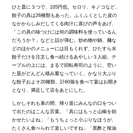
ひと皿に３つで、105円也。セロリ、キノコなど、
餃子の具は26種類もあった。ふくふくとした皮の
なかからしみだしてくる肉汁に喜びの声をあげ、
「この具の味つけには何の調味料を使っているん
だろうか？」などと話が弾む。炒め物や鍋、麺な
どのほかのメニューには目もくれず、ひたすら水
餃子だけを注文し食べ続けるあやしい３人組。テ
ーブルの上には、まるで回転寿司のように、空い
た皿がどんどん積み重なっていく。かなり大ぶり
な餃子およそ20種類、計60個を食べて宴はお開き
となり、満足して店をあとにした。
しかしそれも束の間、帰り道にみんなの口をつい
て出たのはこんな言葉。「具にはもっと山椒を効
かせたいよね」「もうちょっと小ぶりなほうが、
たくさん食べられて楽しいですね」「黒酢と辣油