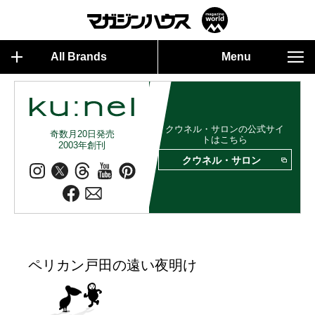
All Brands
Menu
クウネル・サロンの公式サイ
奇数月20日発売
トはこちら
2003年創刊
クウネル・サロン
ペリカン戸田の遠い夜明け