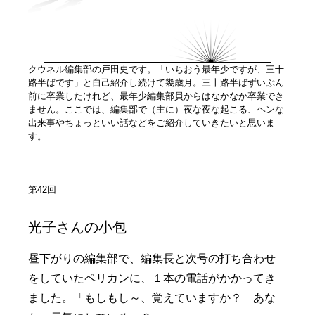
クウネル編集部の戸田史です。「いちおう最年少ですが、三十
路半ばです」と自己紹介し続けて幾歳月。三十路半ばずいぶん
前に卒業したけれど、最年少編集部員からはなかなか卒業でき
ません。ここでは、編集部で（主に）夜な夜な起こる、ヘンな
出来事やちょっといい話などをご紹介していきたいと思いま
す。
第42回
光子さんの小包
昼下がりの編集部で、編集長と次号の打ち合わせ
をしていたペリカンに、１本の電話がかかってき
ました。「もしもし～、覚えていますか？ あな