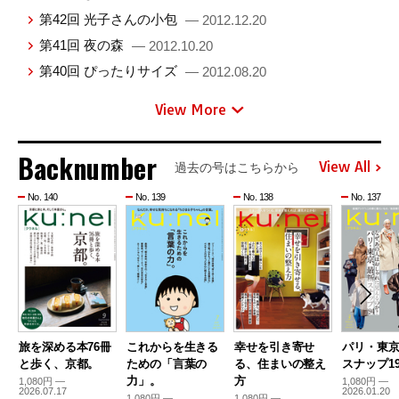
第42回 光子さんの小包
— 2012.12.20
第41回 夜の森
— 2012.10.20
第40回 ぴったりサイズ
— 2012.08.20
View More
Backnumber
View All
過去の号はこちらから
No. 140
No. 139
No. 138
No. 137
旅を深める本76冊
これからを生きる
幸せを引き寄せ
パリ・東
と歩く、京都。
ための「言葉の
る、住まいの整え
スナップ19
力」。
方
1,080円 —
1,080円 —
2026.07.17
2026.01.20
1,080円 —
1,080円 —