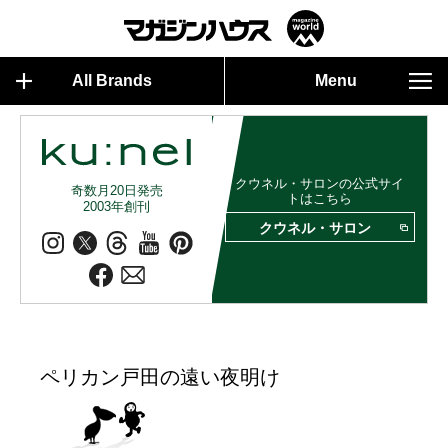
All Brands
Menu
クウネル・サロンの公式サイ
奇数月20日発売
トはこちら
2003年創刊
クウネル・サロン
ペリカン戸田の遠い夜明け