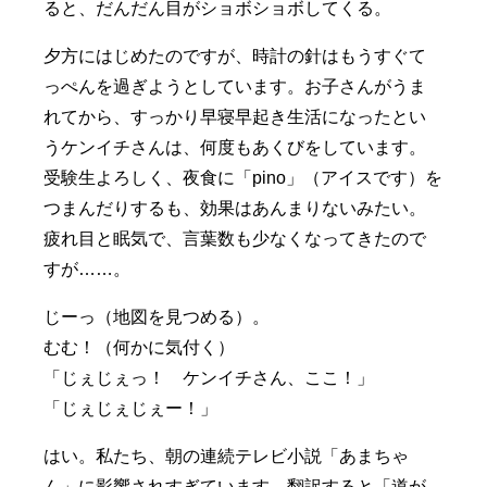
ると、だんだん目がショボショボしてくる。
夕方にはじめたのですが、時計の針はもうすぐて
っぺんを過ぎようとしています。お子さんがうま
れてから、すっかり早寝早起き生活になったとい
うケンイチさんは、何度もあくびをしています。
受験生よろしく、夜食に「pino」（アイスです）を
つまんだりするも、効果はあんまりないみたい。
疲れ目と眠気で、言葉数も少なくなってきたので
すが……。
じーっ（地図を見つめる）。
むむ！（何かに気付く）
「じぇじぇっ！ ケンイチさん、ここ！」
「じぇじぇじぇー！」
はい。私たち、朝の連続テレビ小説「あまちゃ
ん」に影響されすぎています。翻訳すると「道が