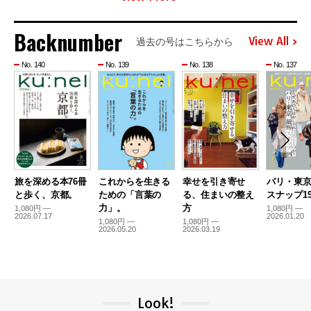
Backnumber
View All
過去の号はこちらから
No. 140
No. 139
No. 138
No. 137
旅を深める本76冊
これからを生きる
幸せを引き寄せ
パリ・東
と歩く、京都。
ための「言葉の
る、住まいの整え
スナップ19
力」。
方
1,080円 —
1,080円 —
2026.07.17
2026.01.20
1,080円 —
1,080円 —
2026.05.20
2026.03.19
Look!