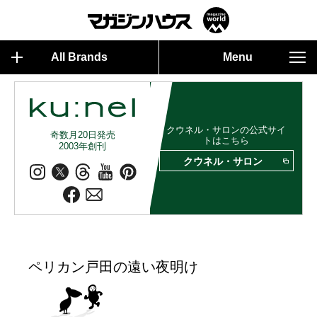
All Brands
Menu
クウネル・サロンの公式サイ
奇数月20日発売
トはこちら
2003年創刊
クウネル・サロン
ペリカン戸田の遠い夜明け