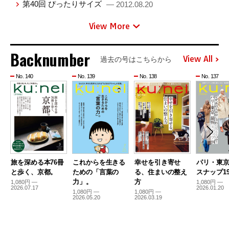
第40回 ぴったりサイズ
— 2012.08.20
View More
Backnumber
View All
過去の号はこちらから
No. 140
No. 139
No. 138
No. 137
旅を深める本76冊
これからを生きる
幸せを引き寄せ
パリ・東
と歩く、京都。
ための「言葉の
る、住まいの整え
スナップ19
力」。
方
1,080円 —
1,080円 —
2026.07.17
2026.01.20
1,080円 —
1,080円 —
2026.05.20
2026.03.19