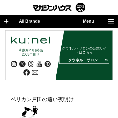
All Brands
Menu
クウネル・サロンの公式サイ
奇数月20日発売
トはこちら
2003年創刊
クウネル・サロン
ペリカン戸田の遠い夜明け