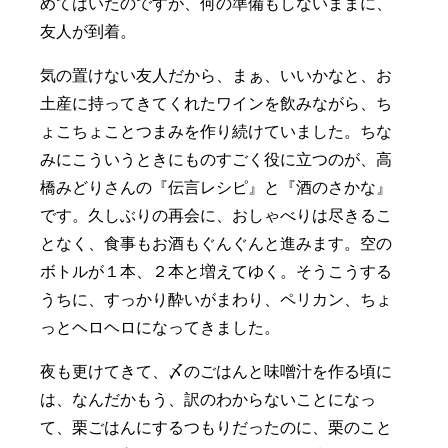
めてはいたのですが、何の準備もしないままに、
友人が到着。
気の置けない友人だから、まぁ、いいかなと、お
土産に持ってきてくれたワインを飲みながら、ち
ょこちょことつまみを作り続けていました。ちな
みにこういうときにものすごく役に立つのが、高
橋みどりさんの『伝言レシピ』と『酒のさかな』
です。久しぶりの再会に、おしゃべりは尽きるこ
となく、食事もお酒もぐんぐんと進みます。空の
ボトルが１本、２本と増えてゆく。そうこうする
うちに、すっかり酔いがまわり、ペリカン、ちょ
っとヘロヘロになってきました。
夜も更けてきて、〆のごはんと味噌汁を作る頃に
は、なんだかもう、訳のわからないことになっ
て、栗ごはんにするつもりだったのに、栗のこと