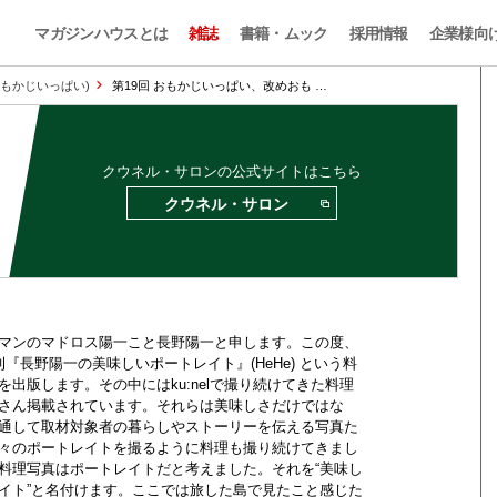
マガジンハウスとは
雑誌
書籍・ムック
採用情報
企業様向
のおもかじいっぱい)
第19回 おもかじいっぱい、改めおも …
クウネル・サロンの公式サイトはこちら
クウネル・サロン
マンのマドロス陽一こと長野陽一と申します。この度、
刊『長野陽一の美味しいポートレイト』(HeHe) という料
を出版します。その中にはku:nelで撮り続けてきた料理
さん掲載されています。それらは美味しさだけではな
通して取材対象者の暮らしやストーリーを伝える写真た
々のポートレイトを撮るように料理も撮り続けてきまし
料理写真はポートレイトだと考えました。それを“美味し
イト”と名付けます。ここでは旅した島で見たこと感じた