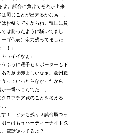
るよ。試合に負けてそれが出来
本は同じことが出来るかなぁ…」
プはお祭りですからね。韓国に負
ムでは勝ったように騒いでまし
トーゴ代表）余力残ってました
れ！！」
んカワイイなぁ」
いうふうに選手もサポーターも下
、ある意味羨ましいなぁ。豪州戦
ようっていったらなかったから
君が一番へこんでた！」
のクロアチア戦のことを考える
ゃ…」
です！ ヒデも残り２試合勝つっ
。明日はもうパーティーナイト決
ス、電話鳴ってるよ？」