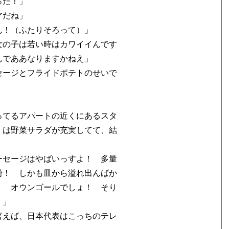
った！」
アだね」
ん！（ふたりそろって）」
女の子は若い時はカワイイんです
んでああなりますかねえ」
セージとフライドポテトのせいで
」
ってるアパートの近くにあるスタ
）は野菜サラダが充実してて、結
ーセージはやばいっすよ！ 多量
粉！ しかも皿から溢れ出んばか
！ オウンゴールでしょ！ そり
！」
言えば、日本代表はこっちのテレ