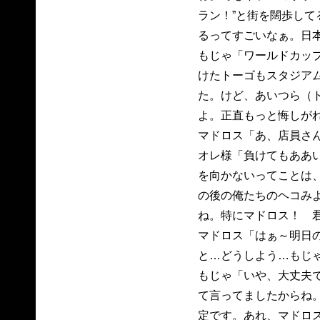
ラン！”と街を闊歩して
るってすごいなぁ。日
もじゃ「ワールドカッ
けたトーゴもスタジア
た。けど、あいつら（
よ。正直もっと悔しが
マドロス「あ、店員さ
オレ様「負けてもああ
を向かないってことは
の後の俺たちのヘコみ
ね。特にマドロス！ 
マドロス「はぁ～明日
と…どうしよう…もじ
もじゃ「いや、大丈夫
て言ってましたからね
定です。あれ、マドロ