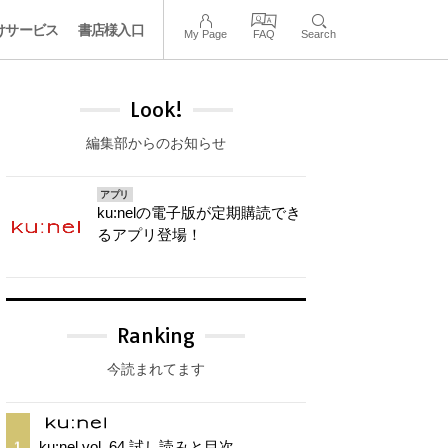
けサービス
書店様入口
My Page
FAQ
Search
Look!
編集部からのお知らせ
アプリ
ku:nelの電子版が定期購読でき
るアプリ登場！
Ranking
今読まれてます
ku:nel vol. 64 試し読みと目次
1