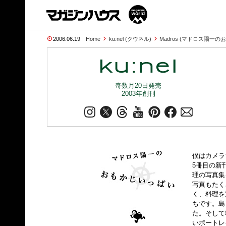
2006.06.19
Home
ku:nel (クウネル)
Madros (マドロス陽一
奇数月20日発売
2003年創刊
僕はカメラ
5冊目の新
理の写真集
写真もたく
く、料理を
ちです。島
た。そして
いポートレ