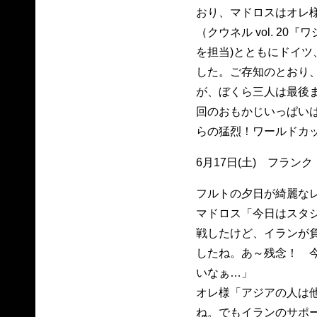
おり、マドロスはオレ様
（クウネル vol. 2
を担当)とともにドイツ
した。ご存知のとおり
が、ぼくら三人は最後
回のおもかじいっぱい
らの猛烈！ワールドカ
6月17日(土) フランク
フルトの夕日が綺麗な
マドロス「今日はスタ
戦したけど、イランが
したね。あ～残念！ 
いなぁ…」
オレ様「アジアの人は
ね。でもイランのサポー