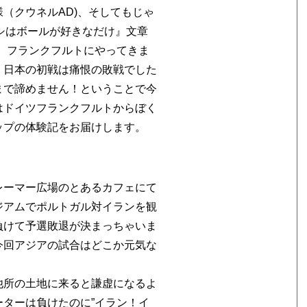
（クウネルAD)、そしてもじゃ
0『ワシはボールが好きなだけ』文章
、フランクフルトにやってきま
、日本の初戦は痛恨の敗戦でした
まで諦めません！ということで今
はドイツフランクフルトからぼく
ップの体験記をお届けします。
レーマー広場のとあるカフェにて
ジアムでポルトガル対イランを観
負けて予選敗退が決まっちゃいま
今回アジアの試合はどこか元気な
他所の土地に来ると謙虚になるよ
ターは負けたのに”イラン！イ