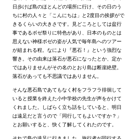
日歩けば島のほとんどの場所に行け、その日のう
ちに村の人々と「こんにちは」と2度目の挨拶がで
きるくらいの大きさです。見どころとしては盆行
事であるボゼ祭りに特色があり、日本のものとは
思えない神様ボゼの姿が人気で毎年島へのツアー
が組まれる程。なにより『悪石！』という強烈な
響き。その由来は落石が悪石になったとか、定か
ではありませんがその名のとおり島は断崖絶壁。
落石があっても不思議ではありません。
そんな悪石島であてもなく村をフラフラ徘徊して
いると授業を終えた小中学校の先生が声をかけて
くれました。しばらく立ち話をしていると、明日
は遠足だと言うので「同行してもよいですか？」
とお願いすると、快く了解してくれたのです。
それで島の遠足に行きました。旅行者が同行する