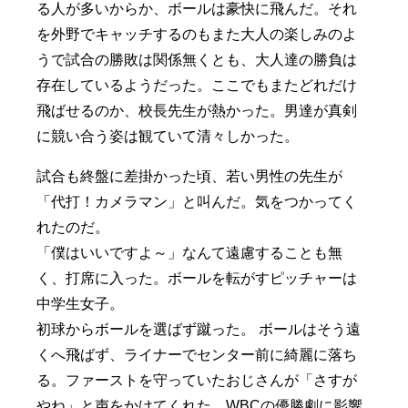
る人が多いからか、ボールは豪快に飛んだ。それ
を外野でキャッチするのもまた大人の楽しみのよ
うで試合の勝敗は関係無くとも、大人達の勝負は
存在しているようだった。ここでもまたどれだけ
飛ばせるのか、校長先生が熱かった。男達が真剣
に競い合う姿は観ていて清々しかった。
試合も終盤に差掛かった頃、若い男性の先生が
「代打！カメラマン」と叫んだ。気をつかってく
れたのだ。
「僕はいいですよ～」なんて遠慮することも無
く、打席に入った。ボールを転がすピッチャーは
中学生女子。
初球からボールを選ばず蹴った。 ボールはそう遠
くへ飛ばず、ライナーでセンター前に綺麗に落ち
る。ファーストを守っていたおじさんが「さすが
やね」と声をかけてくれた。WBCの優勝劇に影響