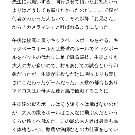
先生にお願いする。同行させて頂いたお礼という
よりはどうしても撮りたかったのだ。ここで僕が
何者かわかった人もいて、それ以降「お兄さん」
から「カメラマン」と呼ばれるようになった。
午後は校庭に戻りキックベースボールをやる。キ
ックベースボールとは野球のルールでドッジボー
ルをバットの代わりに足で蹴る競技。生徒よりも
大人の方が多いので、村をあげての試合という印
象だったが、生徒が主役なだけに勝敗よりも楽し
さにこだわったゲームだった。人数の都合もあり
マドロスはお母さん達と脇で観戦することに。
生徒達の蹴るボールはそう遠くへは飛ばないのだ
が、大人の蹴るボールはこんなに飛ぶんだという
くらい遠くへ飛んだ。この島の大人達は身長も高
く体格もいい。酪農や漁師などの力仕事をしてい