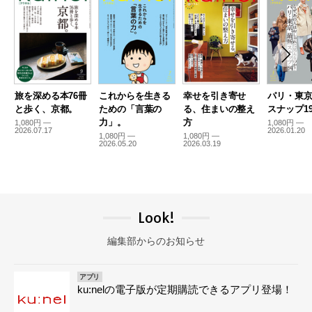
旅を深める本76冊
これからを生きる
幸せを引き寄せ
パリ・東
と歩く、京都。
ための「言葉の
る、住まいの整え
スナップ19
力」。
方
1,080円 —
1,080円 —
2026.07.17
2026.01.20
1,080円 —
1,080円 —
2026.05.20
2026.03.19
Look!
編集部からのお知らせ
アプリ
ku:nelの電子版が定期購読できるアプリ登場！