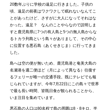
20数年ぶりに学校の遠足に行きました。子供の
頃、遠足の前夜はワクワクして眠れないなんてこ
とがあったけど、さすがに大人になってそれはな
かった。遠足？ なんのことやらなので説明しま
すと鹿児島県に7つの有人島と5つの無人島からな
るトカラ列島という島々がありまして、その中心
に位置する悪石島（あくせきじま）に行ってきま
した。
島へは空の便が無いため、鹿児島港と奄美大島の
名瀬港を週二便ほど（月によって異なる）往復す
るフェリーが唯一の交通手段。既にテレビでも報
じられていますが、今年7月22日にこの島々で世界
で最も長い時間、皆既日食が観られることから、
いま注目を集めています。
悪石島の人口は80名程で島の周囲は8・8キロ。半