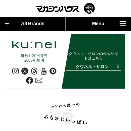
All Brands
Menu
クウネル・サロンの公式サイ
奇数月20日発売
トはこちら
2003年創刊
クウネル・サロン