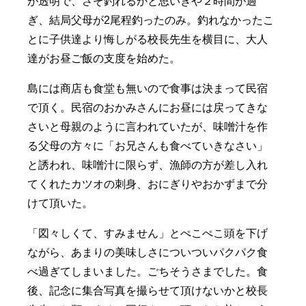
が透明で、さぞ釣れるかと思いきや２時間が過
ぎ、結局父母が2尾程釣ったのみ。釣れなかったこ
とに子供達より悔しがる校長先生を横目に、大人
達がお昼ご飯の支度を始めた。
島には商店も食堂も無いので食事は決まって民宿
で頂く。民宿のおかみさんにお昼には戻ってきな
さいと母親のように言われていたが、味噌汁を作
る父母の方々に「お兄さんも食べていきなさい」
と誘われ、味噌汁に限らず、漁師の方が差し入れ
てくれたカツオの刺身、おにぎりやおかずまで分
けて頂いた。
「図々しくて、すみません」とぺこぺこ頭を下げ
ながら、あまりの美味しさについついパクパク食
べ過ぎてしまいました。ごちそうさまでした。食
後、記念に集合写真を撮らせて頂けないかと校長