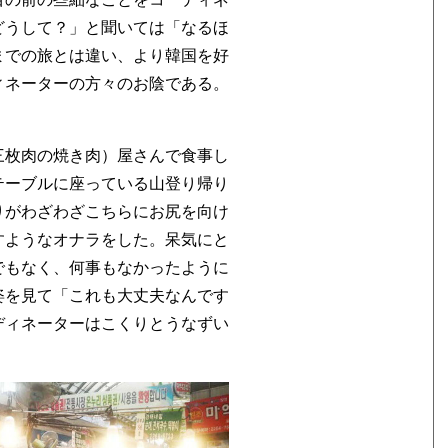
どうして？」と聞いては「なるほ
までの旅とは違い、より韓国を好
ィネーターの方々のお陰である。
。
三枚肉の焼き肉）屋さんで食事し
テーブルに座っている山登り帰り
りがわざわざこちらにお尻を向け
すようなオナラをした。呆気にと
でもなく、何事もなかったように
姿を見て「これも大丈夫なんです
ディネーターはこくりとうなずい