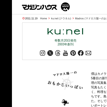
2011.11.19
Home
ku:nel (クウネル)
Madros (マドロス陽一の
奇数月20日発売
2003年創刊
僕はカメラ
5冊目の新
理の写真集
写真もたく
く、料理を
ちです。島
た。そして
いポートレ