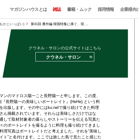
マガジンハウスとは
雑誌
書籍・ムック
採用情報
企業様向
おもかじいっぱい)
第41回 番外編 韓国特集に捧ぐ、現 …
クウネル・サロンの公式サイトはこちら
クウネル・サロン
マンのマドロス陽一こと長野陽一と申します。この度、
刊『長野陽一の美味しいポートレイト』(HeHe) という料
を出版します。その中にはku:nelで撮り続けてきた料理
さん掲載されています。それらは美味しさだけではな
通して取材対象者の暮らしやストーリーを伝える写真た
々のポートレイトを撮るように料理も撮り続けてきまし
料理写真はポートレイトだと考えました。それを“美味し
イト”と名付けます。ここでは旅した島で見たこと感じた