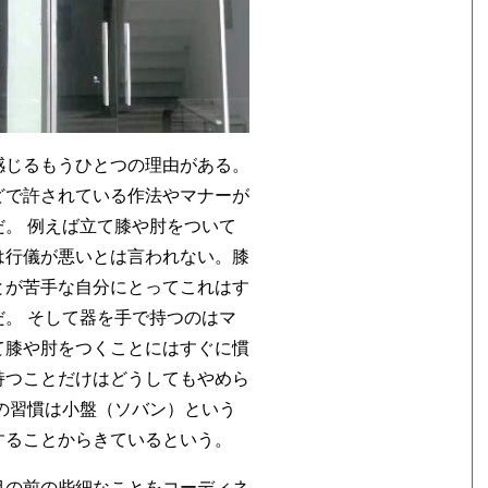
感じるもうひとつの理由がある。
どで許されている作法やマナーが
。 例えば立て膝や肘をついて
は行儀が悪いとは言われない。膝
とが苦手な自分にとってこれはす
。 そして器を手で持つのはマ
て膝や肘をつくことにはすぐに慣
持つことだけはどうしてもやめら
の習慣は小盤（ソバン）という
することからきているという。
目の前の些細なことをコーディネ