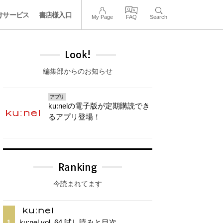
けサービス
書店様入口
My Page
FAQ
Search
Look!
編集部からのお知らせ
アプリ
ku:nelの電子版が定期購読でき
るアプリ登場！
Ranking
今読まれてます
ku:nel vol. 64 試し読みと目次
1