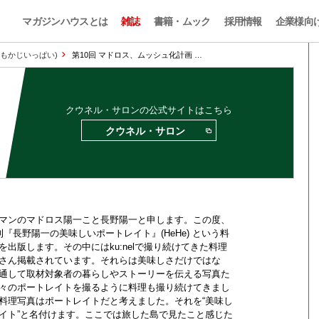
マガジンハウスとは
雑誌
書籍・ムック
採用情報
企業様向
のおもかじいっぱい)
第10回 マドロス、ムッシュ化計画 …
クウネル・サロンの公式サイトはこちら
クウネル・サロン
マンのマドロス陽一こと長野陽一と申します。この度、
刊『長野陽一の美味しいポートレイト』(HeHe) という料
を出版します。その中にはku:nelで撮り続けてきた料理
さん掲載されています。それらは美味しさだけではな
通して取材対象者の暮らしやストーリーを伝える写真た
々のポートレイトを撮るように料理も撮り続けてきまし
料理写真はポートレイトだと考えました。それを“美味し
イト”と名付けます。ここでは旅した島で見たこと感じた