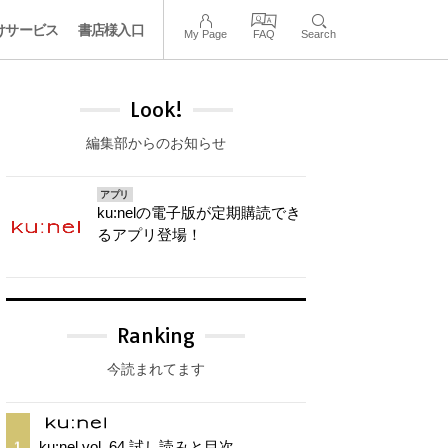
けサービス
書店様入口
My Page
FAQ
Search
Look!
編集部からのお知らせ
アプリ
ku:nelの電子版が定期購読でき
るアプリ登場！
Ranking
今読まれてます
ku:nel vol. 64 試し読みと目次
1