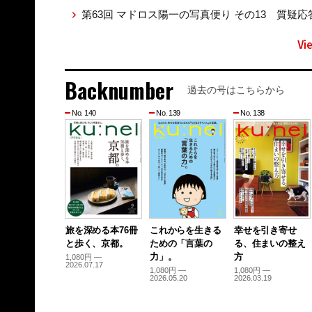
第63回 マドロス陽一の写真便り その13 質疑応
Vi
Backnumber
過去の号はこちらから
No. 140
No. 139
No. 138
旅を深める本76冊
これからを生きる
幸せを引き寄せ
と歩く、京都。
ための「言葉の
る、住まいの整え
力」。
方
1,080円 —
2026.07.17
1,080円 —
1,080円 —
2026.05.20
2026.03.19