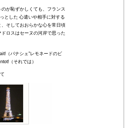
うのが恥ずかしくても、フランス
ょっとした 心遣いや相手に対する
と、そしておおらかな心を常日頃
マドロスはセーヌの河岸で思った
ous plait!（パナシェ”レモネードのビ
entot!（それでは）
にて