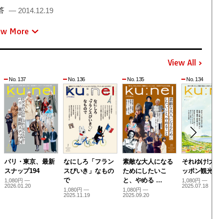
答
— 2014.12.19
ew More
View All
No. 137
No. 136
No. 135
No. 134
パリ・東京、最新
なにしろ「フラン
素敵な大人になる
それゆけ!大
スナップ194
スびいき」なもの
ためにしたいこ
ッポン観光
で
と、やめる …
1,080円 —
1,080円 —
2026.01.20
2025.07.18
1,080円 —
1,080円 —
2025.11.19
2025.09.20