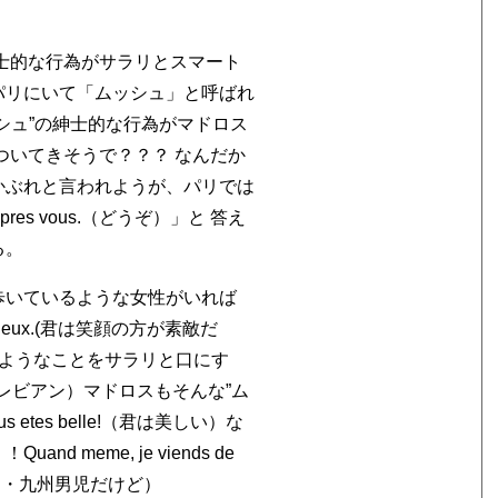
士的な行為がサラリとスマート
パリにいて「ムッシュ」と呼ばれ
シュ”の紳士的な行為がマドロス
ついてきそうで？？？ なんだか
かぶれと言われようが、パリでは
es vous.（どうぞ）」と 答え
る。
歩いているような女性がいれば
’est mieux.(君は笑顔の方が素敵だ
詞ようなことをサラリと口にす
!（トレビアン）マドロスもそんな”ム
 etes belle!（君は美しい）な
d meme, je viends de
… （・・・九州男児だけど）