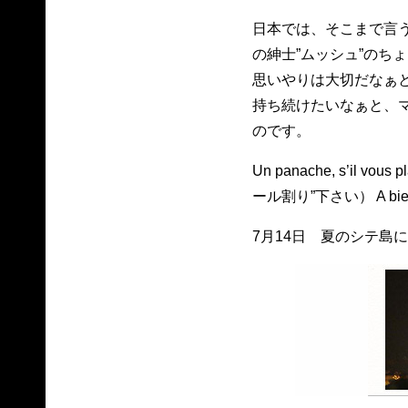
日本では、そこまで言
の紳士”ムッシュ”のち
思いやりは大切だなぁ
持ち続けたいなぁと、
のです。
Un panache, s’il v
ール割り”下さい） A bi
7月14日 夏のシテ島