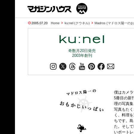
2005.07.20
Home
ku:nel (クウネル)
Madros (マドロス陽一
奇数月20日発売
2003年創刊
僕はカメラ
5冊目の新
理の写真集
写真もたく
く、料理を
ちです。島
た。そして
いポートレ