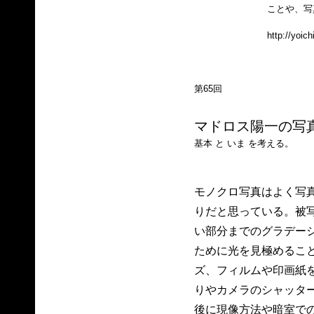
ことや、写
http://yoic
第65回
マドロス陽一の写真
基本 と いま を考える。
モノクロ写真はよく写
りだと思っている。被
い部分までのグラデー
ために光を見極めるこ
ズ、フィルムや印画紙
りやカメラのシャッタ
後に現像方法や暗室で