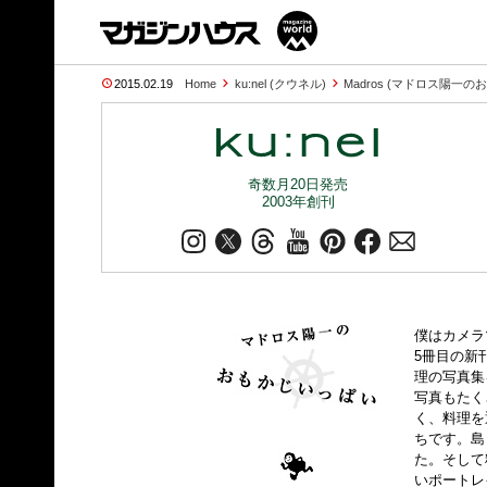
2015.02.19
Home
ku:nel (クウネル)
Madros (マドロス陽一
奇数月20日発売
2003年創刊
僕はカメラ
5冊目の新
理の写真集
写真もたく
く、料理を
ちです。島
た。そして
いポートレ