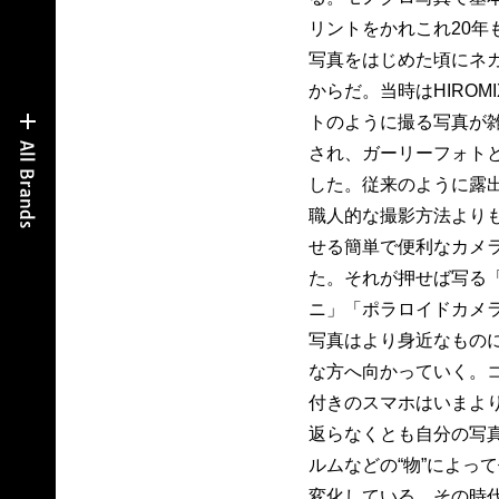
リントをかれこれ20年
写真をはじめた頃にネ
からだ。当時はHIRO
トのように撮る写真が
され、ガーリーフォト
した。従来のように露
職人的な撮影方法より
せる簡単で便利なカメ
た。それが押せば写る
ニ」「ポラロイドカメ
写真はより身近なもの
な方へ向かっていく。
付きのスマホはいまよ
返らなくとも自分の写
ルムなどの“物”によっ
変化している。その時