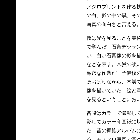
ノクロプリントを作る
の白、影の中の黒、そ
写真の面白さと言える
僕は光を見ることを美
で学んだ。石膏デッサ
い。白い石膏像の影を
などを表す。木炭の淡
緻密な作業だ。予備校
ほおばりながら、木炭
像を描いていた。絵と
を見るということにお
普段はカラーで撮影し
影してカラー印画紙に
だ。昔の家族アルバム
る。モノクロ写真で基