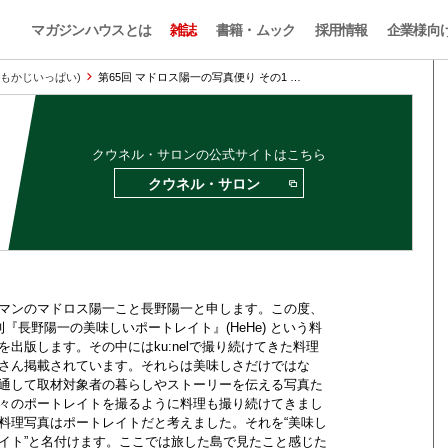
マガジンハウスとは
雑誌
書籍・ムック
採用情報
企業様向
のおもかじいっぱい)
第65回 マドロス陽一の写真便り その1 …
クウネル・サロンの公式サイトはこちら
クウネル・サロン
マンのマドロス陽一こと長野陽一と申します。この度、
刊『長野陽一の美味しいポートレイト』(HeHe) という料
を出版します。その中にはku:nelで撮り続けてきた料理
さん掲載されています。それらは美味しさだけではな
通して取材対象者の暮らしやストーリーを伝える写真た
々のポートレイトを撮るように料理も撮り続けてきまし
料理写真はポートレイトだと考えました。それを“美味し
イト”と名付けます。ここでは旅した島で見たこと感じた