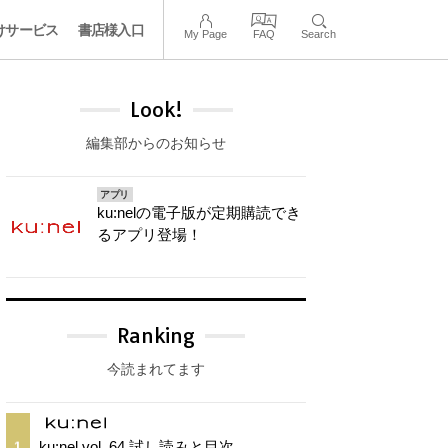
けサービス
書店様入口
My Page
FAQ
Search
Look!
編集部からのお知らせ
アプリ
ku:nelの電子版が定期購読でき
るアプリ登場！
Ranking
今読まれてます
ku:nel vol. 64 試し読みと目次
1