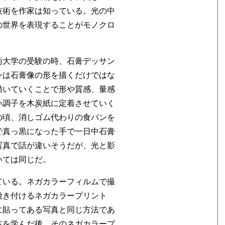
技術を作家は知っている。光の中
の世界を表現することがモノクロ
。
術大学の受験の時、石膏デッサン
ンは石膏像の形を描くだけではな
描いていくことで形や質感、量感
い調子を木炭紙に定着させていく
の頃、消しゴム代わりの食パンを
で真っ黒になった手で一日中石膏
写真で話が違いそうだが、光と影
いては同じだ。
ている。ネガカラーフィルムで撮
焼き付けるネガカラープリント
に貼ってある写真と同じ方法であ
本を学んだ後、そのネガカラープ