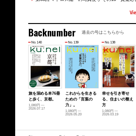
Vi
Backnumber
過去の号はこちらから
No. 140
No. 139
No. 138
旅を深める本76冊
これからを生きる
幸せを引き寄せ
と歩く、京都。
ための「言葉の
る、住まいの整え
力」。
方
1,080円 —
2026.07.17
1,080円 —
1,080円 —
2026.05.20
2026.03.19