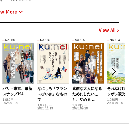
ew More
View All
No. 137
No. 136
No. 135
No. 134
パリ・東京、最新
なにしろ「フラン
素敵な大人になる
それゆけ!大
スナップ194
スびいき」なもの
ためにしたいこ
ッポン観光
で
と、やめる …
1,080円 —
1,080円 —
2026.01.20
2025.07.18
1,080円 —
1,080円 —
2025.11.19
2025.09.20