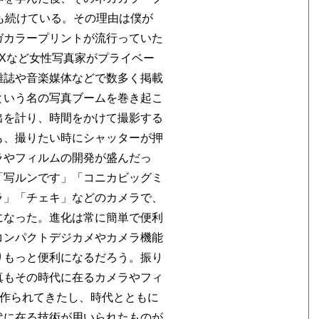
も続けている。その理由は僕が
ガカラープリントが流行っていた
MIXなど女性写真家がプライベー
雑誌や音楽媒体などで数多く掲載
という名の写真ブームを巻き起こ
出を計り、時間をかけて撮影する
も、撮りたい時にシャッターが押
ラやフィルムの開発が盛んだっ
「写ルンです」「コニカビッグミ
ラ」「チェキ」などのカメラで、
になった。進化は常に簡単で便利
コンパクトデジカメやカメラ機能
りもっと便利になるだろう。振り
真もその時代に在るカメラやフィ
て作られてきたし、時代とともに
代に在る技術が用いられたものが