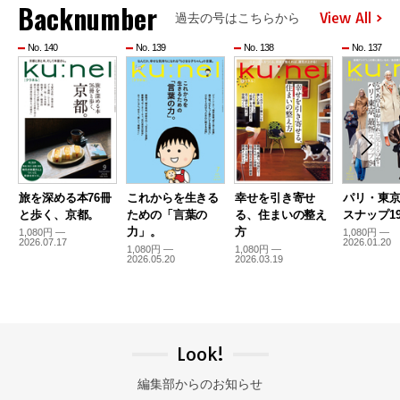
Backnumber
View All
過去の号はこちらから
No. 140
No. 139
No. 138
No. 137
旅を深める本76冊
これからを生きる
幸せを引き寄せ
パリ・東
と歩く、京都。
ための「言葉の
る、住まいの整え
スナップ19
力」。
方
1,080円 —
1,080円 —
2026.07.17
2026.01.20
1,080円 —
1,080円 —
2026.05.20
2026.03.19
Look!
編集部からのお知らせ