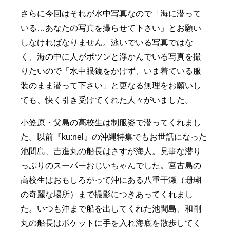
さらに今回はそれが水中写真なので「海に潜って
いる…あなたの写真を撮らせて下さい」とお願い
しなければなりません。泳いでいる写真ではな
く、海の中に人がポツンと浮かんでいる写真を撮
りたいので「水中眼鏡をかけず、いま着ている服
装のまま潜って下さい」と更なる無理をお願いし
ても、快く引き受けてくれた人々がいました。
小笠原・父島の高校生は制服姿で潜ってくれまし
た。以前『ku:nel』の沖縄特集でもお世話になった
池間島、吉進丸の船長はさすが海人。見事な潜り
っぷりのスーパーおじいちゃんでした。宮古島の
高校生はおもしろがって沖にある八重干瀬（珊瑚
の奇麗な場所）まで撮影につきあってくれまし
た。いつも沖まで船を出してくれた池間島、和剛
丸の船長はポケットに手を入れ海底を散歩してく