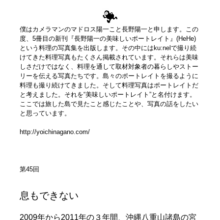
僕はカメラマンのマドロス陽一こと長野陽一と申します。この
度、5冊目の新刊『長野陽一の美味しいポートレイト』(HeHe)
という料理の写真集を出版します。その中にはku:nelで撮り続
けてきた料理写真もたくさん掲載されています。それらは美味
しさだけではなく、料理を通して取材対象者の暮らしやストー
リーを伝える写真たちです。島々のポートレイトを撮るように
料理も撮り続けてきました。そして料理写真はポートレイトだ
と考えました。それを“美味しいポートレイト”と名付けます。
ここでは旅した島で見たこと感じたことや、写真の話をしたい
と思っています。
http://yoichinagano.com/
第45回
息もできない
2009年から2011年の３年間、沖縄八重山諸島の宮