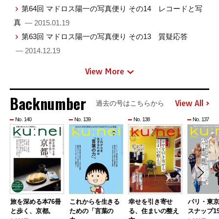
第64回 マドロス陽一の写真便り その14 レコードと写
真
— 2015.01.19
第63回 マドロス陽一の写真便り その13 質疑応答
— 2014.12.19
View More
Backnumber
View All
過去の号はこちらから
No. 140
No. 139
No. 138
No. 137
旅を深める本76冊
これからを生きる
幸せを引き寄せ
パリ・東
と歩く、京都。
ための「言葉の
る、住まいの整え
スナップ19