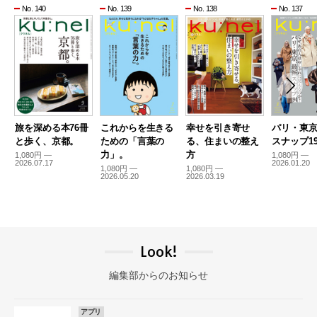
No. 140
No. 139
No. 138
No. 137
旅を深める本76冊
これからを生きる
幸せを引き寄せ
パリ・東
と歩く、京都。
ための「言葉の
る、住まいの整え
スナップ19
力」。
方
1,080円 —
1,080円 —
2026.07.17
2026.01.20
1,080円 —
1,080円 —
2026.05.20
2026.03.19
Look!
編集部からのお知らせ
アプリ