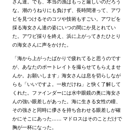
さん達。でも、本当の漁はもっと厳しいのだろう
な。潮のうねりにも負けず、長時間潜って、アワ
ビを見つけるそのコツや技術もすごい。アワビを
採る海女さん達の姿にいつの間にか見とれてい
た。アワビ採りを終え、浜に上がってきたひとり
の海女さんに声をかけた。
「海から上がったばかりで疲れてると思うのです
が、あなたのポートレイトを撮らせてもらえませ
んか。お願いします」海女さんは息を切らしなが
らも「いいですよ。一枚だけね」と快く了解して
くれた。ファインダーには水中眼鏡の奥に海女さ
んの強い眼差しがあった。海に生きる女性の瞳、
その強さと同時に儚さを持ち合わせる眼差しが確
かにそこにあった…… マドロスはそのことだけで
胸が一杯になった。