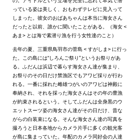
の。アイドルという立場を完全に忘れて本気で潜
っている姿は美しく、おもわずテレビに見入って
しまった。彼女のおばあちゃんは本当に海女さん
だったと以前、誰かに聞いたことがある。（海女 <
あま> とは海で素潜り漁を行う女性達のこと）
去年の夏、三重県鳥羽市の菅島 < すがしま> に行っ
た。この島には“しろんご祭り”というお祭りがあ
る。ふだんは浜辺で暮らす海女さん達が集まり、
お祭りのその日だけ禁漁区でもアワビ採りが行わ
れる。一番に採れた雌雄つがいのアワビは神殿に
奉納され、それを採った海女さんはその年の豊漁
が約束されるという。そしてふだんは全身黒のウ
エットスーツ姿の海女さん達がその日だけ、昔な
がらの白装束になる。そんな海女さん達の写真を
撮ろうと日本各地からカメラ片手に多くの観光客
が島に集まっていた。年配のカメラ同好会の人達