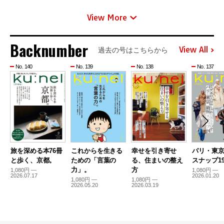
View More
Backnumber
View All
過去の号はこちらから
No. 140
No. 139
No. 138
No. 137
旅を深める本76冊
これからを生きる
幸せを引き寄せ
パリ・東
と歩く、京都。
ための「言葉の
る、住まいの整え
スナップ19
力」。
方
1,080円 —
1,080円 —
2026.07.17
2026.01.20
1,080円 —
1,080円 —
2026.05.20
2026.03.19