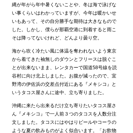
縄が年がら年中暑くないことや、冬は海で泳げな
い事くらいはわかっていますが、今年は暖かいせ
いもあって、その自分勝手な期待は大きなもので
した。しかし、僕らが那覇空港に到着すると雨こ
そは降ってないけれど、どんより曇り空。
海から吹く冷たい風に体温を奪われないよう東京
から着てきた袖無しのダウンとフリースは脱ぐこ
とが出来ないまま、レンタカーで国道58号線を読
谷村に向け北上しました。お腹が減ったので、宜
野湾の伊佐浜の交差点付近にある『メキシコ』と
いうタコス屋さんに途中、立ち寄りました。
沖縄に来たら出来るだけ立ち寄りたいタコス屋さ
ん『メキシコ』で一人前３つのタコスを人数分注
文しました。タコスにはやはりビールやコーラの
ような夏の飲みものがよく似合います。「お飲物