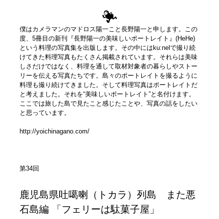
僕はカメラマンのマドロス陽一こと長野陽一と申します。この
度、5冊目の新刊『長野陽一の美味しいポートレイト』(HeHe)
という料理の写真集を出版します。その中にはku:nelで撮り続
けてきた料理写真もたくさん掲載されています。それらは美味
しさだけではなく、料理を通して取材対象者の暮らしやストー
リーを伝える写真たちです。島々のポートレイトを撮るように
料理も撮り続けてきました。そして料理写真はポートレイトだ
と考えました。それを“美味しいポートレイト”と名付けます。
ここでは旅した島で見たこと感じたことや、写真の話をしたい
と思っています。
http://yoichinagano.com/
第34回
鹿児島県吐噶喇（トカラ）列島 また悪
石島編 「フェリーは駄菓子屋」