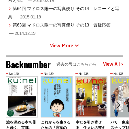
考える。
— 2015.02.19
第64回 マドロス陽一の写真便り その14 レコードと写
真
— 2015.01.19
第63回 マドロス陽一の写真便り その13 質疑応答
— 2014.12.19
View More
Backnumber
View All
過去の号はこちらから
No. 140
No. 139
No. 138
No. 137
旅を深める本76冊
これからを生きる
幸せを引き寄せ
パリ・東
と歩く、京都。
ための「言葉の
る、住まいの整え
スナップ19