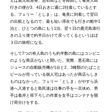
えば鹿児島港発、悪石島などを経由して奄美大島
行きの便が3、4日おきに週に2往復しているとす
る。フェリー「としま」は、奄美に到着して翌日
の出航となるので、最も短い滞在でも行きの船中1
泊と、ひとつの島にもう1泊、翌々日の鹿児島港行
きの上り便で約半日かけて戻ってくるというほぼ
３日の旅程になる。
そして7つの有人島のうち約半数の島にはコンビニ
のような商店がないと聞いた。実際、悪石島には
ジュースの自動販売機が1台と2、3種類のたばこと
ビールが売っている個人宅はあったが商店らしき
ものはなかった。フェリー「としま」がやすら浜
港へ入港すると島民達は仕事の手を一旦休め、男
手は着岸と荷下ろしの作業を女手はコンテナを開
け荷分けをする。