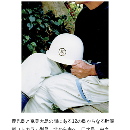
鹿児島と奄美大島の間にある12の島からなる吐噶
喇（トカラ）列島。北から南へ、口之島、中之