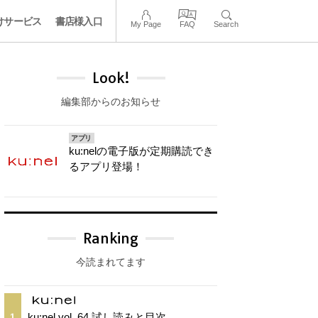
けサービス
書店様入口
My Page
FAQ
Search
Look!
編集部からのお知らせ
アプリ
ku:nelの電子版が定期購読でき
るアプリ登場！
Ranking
今読まれてます
ku:nel vol. 64 試し読みと目次
1