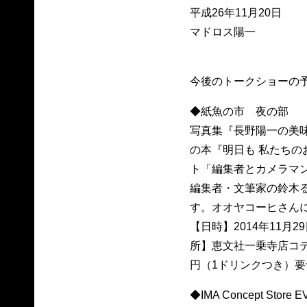
平成26年11月20日
マドロス陽一
今後のトークショーの
◆紙魚の市 夜の部
写真集『長野陽一の美
の本『明日も 私たちの
ト「編集者とカメラマ
編集者・文筆家の鈴木
す。オオヤコーヒさん
【日時】2014年11月2
所】恵文社一乗寺店コテ
円（1ドリンクつき）
◆IMA Concept Store