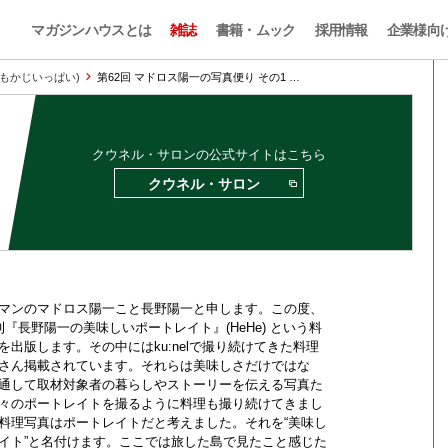
マガジンハウスとは
雑誌
書籍・ムック
採用情報
企業様向
のおもかじいっぱい)
第62回 マドロス陽一の写真便り その1 …
クウネル・サロンの公式サイトはこちら
クウネル・サロン
マンのマドロス陽一こと長野陽一と申します。この度、
刊『長野陽一の美味しいポートレイト』(HeHe) という料
を出版します。その中にはku:nelで撮り続けてきた料理
さん掲載されています。それらは美味しさだけではな
通して取材対象者の暮らしやストーリーを伝える写真た
々のポートレイトを撮るように料理も撮り続けてきまし
料理写真はポートレイトだと考えました。それを“美味し
イト”と名付けます。ここでは旅した島で見たこと感じた