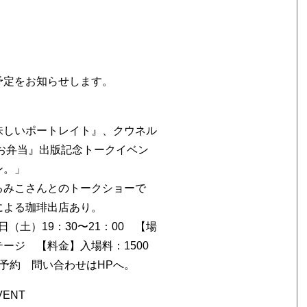
予定をお知らせします。
味しいポートレイト』、クウネル
お弁当』出版記念トークイベン
ン。」
るみこさんとのトークショーで
による珈琲出店あり。
9日（土）19：30〜21：00 【場
ージ 【料金】入場料：1500
要予約
問い合わせはHPへ
。
 EVENT