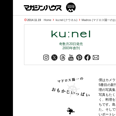
2014.11.19
Home
ku:nel (クウネル)
Madros (マドロス陽一
奇数月20日発売
2003年創刊
僕はカメラ
5冊目の新
理の写真集
写真もたく
く、料理を
ちです。島
た。そして
いポートレ