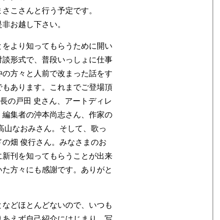
まさこさんと行う予定です。
是非お越し下さい。
とをより知ってもらうために開い
対談形式で、普段いっしょに仕事
仲の方々と人前で改まった話をす
でもあります。これまでご登場頂
編集長の戸田 史さん、アートディレ
、編集者の沖本尚志さん、作家の
高山なおみさん。そして、歌っ
の畑 俊行さん。みなさまのお
に新刊を知ってもらうことが出来
いた方々にも感謝です。ありがと
となどほとんどないので、いつも
りあえず自己紹介にはじまり、写