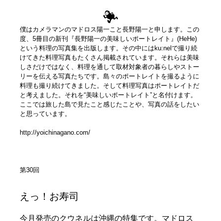
僕はカメラマンのマドロス陽一こと長野陽一と申します。この
度、5冊目の新刊『長野陽一の美味しいポートレイト』(HeHe)
という料理の写真集を出版します。その中にはku:nelで撮り続
けてきた料理写真もたくさん掲載されています。それらは美味
しさだけではなく、料理を通して取材対象者の暮らしやストー
リーを伝える写真たちです。島々のポートレイトを撮るように
料理も撮り続けてきました。そして料理写真はポートレイトだ
と考えました。それを“美味しいポートレイト”と名付けます。
ここでは旅した島で見たこと感じたことや、写真の話をしたい
と思っています。
http://yoichinagano.com/
第30回
えっ！お寿司
今月発売のクウネルは沖縄の特集です。マドロス