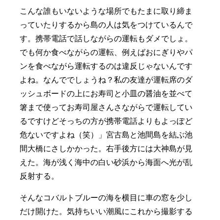
こんな誰もいないような場所でもたまに取り締ま
っていたりするから島の人は気をつけているんで
す。携帯電話で話しながらの運転もダメでしょ。
でも何か食べながらの運転、例えばおにぎりやパ
ンを食べながら運転するのは違反じゃないんです
よね。なんででしょうね？私の友達が運転席のダ
ッシュボードの上にお寿司と小皿の醤油を並べて
箸まで使ってお寿司屋さんさながらで運転してい
るですけどそっちの方が携帯電話よりもよっぽど
危ないですよね（笑）」宮古島と池間島を結ぶ池
間大橋にさしかかった。右手後方には大神島が見
えた。海が浅く海中の白い砂浜から海面へ光が乱
反射する。
そんなコバルトブルーの海を横目に車の窓を少し
だけ開けた。気持ちいい潮風にこれから撮影する