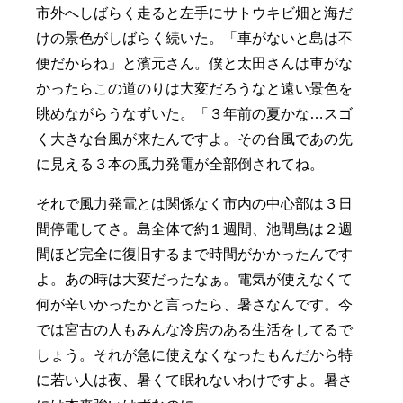
市外へしばらく走ると左手にサトウキビ畑と海だ
けの景色がしばらく続いた。「車がないと島は不
便だからね」と濱元さん。僕と太田さんは車がな
かったらこの道のりは大変だろうなと遠い景色を
眺めながらうなずいた。「３年前の夏かな…スゴ
く大きな台風が来たんですよ。その台風であの先
に見える３本の風力発電が全部倒されてね。
それで風力発電とは関係なく市内の中心部は３日
間停電してさ。島全体で約１週間、池間島は２週
間ほど完全に復旧するまで時間がかかったんです
よ。あの時は大変だったなぁ。電気が使えなくて
何が辛いかったかと言ったら、暑さなんです。今
では宮古の人もみんな冷房のある生活をしてるで
しょう。それが急に使えなくなったもんだから特
に若い人は夜、暑くて眠れないわけですよ。暑さ