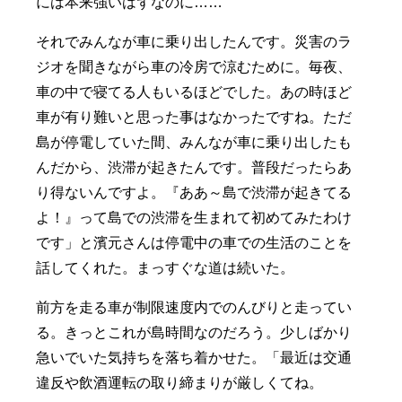
には本来強いはずなのに……
それでみんなが車に乗り出したんです。災害のラ
ジオを聞きながら車の冷房で涼むために。毎夜、
車の中で寝てる人もいるほどでした。あの時ほど
車が有り難いと思った事はなかったですね。ただ
島が停電していた間、みんなが車に乗り出したも
んだから、渋滞が起きたんです。普段だったらあ
り得ないんですよ。『ああ～島で渋滞が起きてる
よ！』って島での渋滞を生まれて初めてみたわけ
です」と濱元さんは停電中の車での生活のことを
話してくれた。まっすぐな道は続いた。
前方を走る車が制限速度内でのんびりと走ってい
る。きっとこれが島時間なのだろう。少しばかり
急いでいた気持ちを落ち着かせた。「最近は交通
違反や飲酒運転の取り締まりが厳しくてね。