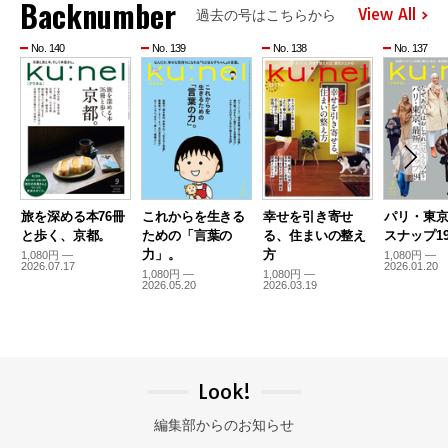
Backnumber
View All
過去の号はこちらから
No. 140
No. 139
No. 138
No. 137
旅を深める本76冊
これからを生きる
幸せを引き寄せ
パリ・東
と歩く、京都。
ための「言葉の
る、住まいの整え
スナップ19
力」。
方
1,080円 —
1,080円 —
2026.07.17
2026.01.20
1,080円 —
1,080円 —
2026.05.20
2026.03.19
Look!
編集部からのお知らせ