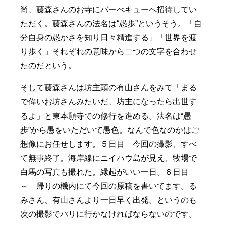
尚、藤森さんのお寺にバーべキューへ招待してい
ただく。藤森さんの法名は“愚歩”というそう。「自
分自身の愚かさを知り日々精進する」「世界を渡
り歩く」それぞれの意味から二つの文字を合わせ
たのだという。
そして藤森さんは坊主頭の有山さんをみて「まる
で偉いお坊さんみたいだ、坊主になったら出世す
るよ」と東本願寺での修行を進める。法名は“愚
歩”から愚をいただいて愚色。なんで色なのかはご
想像にお任せします。５日目 今回の撮影、すべ
て無事終了。海岸線にニイハウ島が見え、牧場で
白馬の写真も撮れた。縁起がいい一日。６日目
～ 帰りの機内にて今回の原稿を書いてます。る
みさん、有山さんより一日早く出発。というのも
次の撮影でパリに行かなければならないのです。