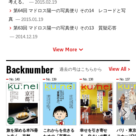
考える。
— 2015.02.19
第64回 マドロス陽一の写真便り その14 レコードと写
真
— 2015.01.19
第63回 マドロス陽一の写真便り その13 質疑応答
— 2014.12.19
View More
Backnumber
View All
過去の号はこちらから
No. 140
No. 139
No. 138
No. 137
旅を深める本76冊
これからを生きる
幸せを引き寄せ
パリ・東