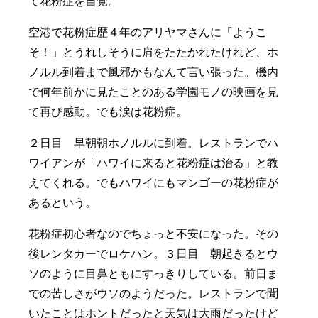
て花粉症を自覚。
空港で花粉症歴４年のアリヤマさんに「ようこ
そ！」とうれしそうに肩をたたかれたけれど、ホ
ノルル到着まで風邪かもなんて言い張った。機内
で何年前かに見たことのある学園モノの映画を見
て再び感動。でも涙は花粉症。
２日目 早朝朝ホノルルに到着。レストランでハ
ワイアンが「ハワイに来ると花粉症は治る」と教
えてくれる。でもハワイにもマンゴーの花粉症が
あるという。
花粉症初心者なのでちょっと不安になった。その
後レンタカーでロケハン。３日目 朝起きるとウ
ソのように目鼻ともにすっきりしている。前日ま
での苦しさがウソのようだった。レストランで聞
いたことはホントだったと天気は大雨だったけど