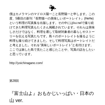
僕はカメラマンのマドロス陽一こと長野陽一と申します。この
度、5冊目の新刊『長野陽一の美味しいポートレイト』(HeHe)
という料理の写真集を出版します。その中にはku:nelで撮り続
けてきた料理写真もたくさん掲載されています。それらは美味
しさだけではなく、料理を通して取材対象者の暮らしやストー
リーを伝える写真たちです。島々のポートレイトを撮るように
料理も撮り続けてきました。そして料理写真はポートレイトだ
と考えました。それを“美味しいポートレイト”と名付けます。
ここでは旅した島で見たこと感じたことや、写真の話をしたい
と思っています。
http://yoichinagano.com/
第28回
『富士山よ』おもかじいっぱい・日本の
山 ver.