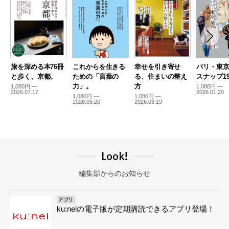
旅を深める本76冊
これからを生きる
幸せを引き寄せ
パリ・東
と歩く、京都。
ための「言葉の
る、住まいの整え
スナップ19
力」。
方
1,080円 —
1,080円 —
2026.07.17
2026.01.20
1,080円 —
1,080円 —
2026.05.20
2026.03.19
Look!
編集部からのお知らせ
アプリ
ku:nelの電子版が定期購読できるアプリ登場！