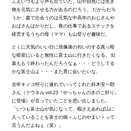
ふえいつもより声も出ていた。山や自然には生き
物を元気にさせる力があるのだろう。 だからだろ
うか、森で出会うのは元気な中高年のおじさんや
おばさんばかりだし、夜の仕事であるスナックを
経営するうちの母（ママ）も山登りが趣味だ。
とくに天気のいい日に現像液の匂いのする真っ暗
な暗室にいると無性に富士山に行きたくなる。 紅
葉ももう終わったんだろうなぁ・・・どうしてる
かな富士山よ・・・また君に会いたいな。
去年キノコ狩りに連れていってくれた鈴木安一郎
さん（クウネル vol.23『やっちゃんのきのこ狩り』
に登場）が言っていたことを思い出しました。
「いつも富士山が気になって、暇さえあれば山に
入っていることを富士の病＜ふじのやまい＞って
言うんだよねぇ（笑）」