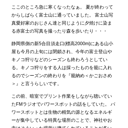
ここのところ急に寒くなったなぁ。 夏が終わって
からしばらく富士山に通っていました。 富士山写
真愛好家のおじさん達と同じように夕焼けに染ま
る赤富士の写真を撮ったり森を歩いたり・・・
静岡県側の新5合目須走口(標高2000m)にある山小
屋も今月の上旬には閉鎖され、今年の富士登山や
キノコ狩りなどのシーズンも終わろうとしてい
る。キノコ狩りをする人は採ったものを籠に入れ
るのでシーズンの終わりを『籠納め＜かごおさめ
＞』と言うらしいです。
この前、暗室でプリント作業をしながら聴いてい
たFMラジオでパワースポットの話をしていた。 パ
ワースポットとは生物の精気の源となるエネルギ
ーが集中している特異な場所のことで、神社やお