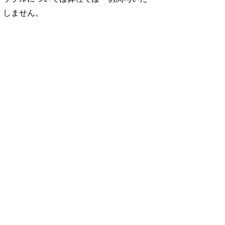
しません。
No. 1252
No. 1251
No. 1250
想図
良運を掴む 新・開
猫がいれば、幸せ/
お酒の新常識。/寺
rou …
運術。
佐久間大介
西拓人
960円 — 2025.12.26
960円 — 2025.11.28
960円 — 2025.10.28