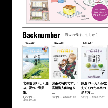
Backnumber
過去の号はこちらから
No. 1259
No. 1258
No. 1257
北海道 おいしく遊
お茶の時間です。/
鎌倉 ローカルが教
ぶ、夏のご褒美
髙橋海人(King &
えてくれた本当の
旅。
…
歩き方 …
1,250円 —
960円 — 2026.06.26
960円 — 2026.05.28
2026.07.28