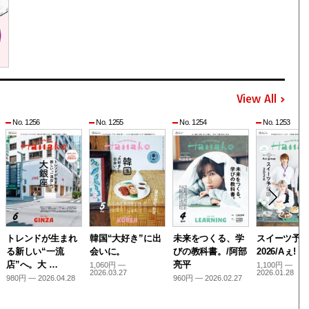
View All
No. 1256
No. 1255
No. 1254
No. 1253
トレンドが生まれ
韓国“大好き”に出
未来をつくる、学
スイーツ予
る新しい“一流
会いに。
びの教科書。/阿部
2026/Aぇ! g
店”へ。大 …
亮平
1,060円 —
1,100円 —
2026.03.27
2026.01.28
980円 — 2026.04.28
960円 — 2026.02.27