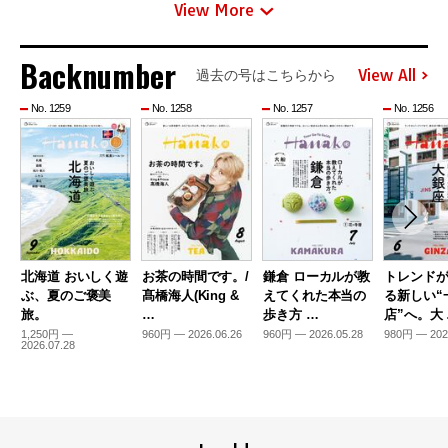
View More
Backnumber
View All
過去の号はこちらから
No. 1259
No. 1258
No. 1257
No. 1256
北海道 おいしく遊
お茶の時間です。/
鎌倉 ローカルが教
トレンド
ぶ、夏のご褒美
髙橋海人(King &
えてくれた本当の
る新しい“
旅。
…
歩き方 …
店”へ。大
1,250円 —
960円 — 2026.06.26
960円 — 2026.05.28
980円 — 202
2026.07.28