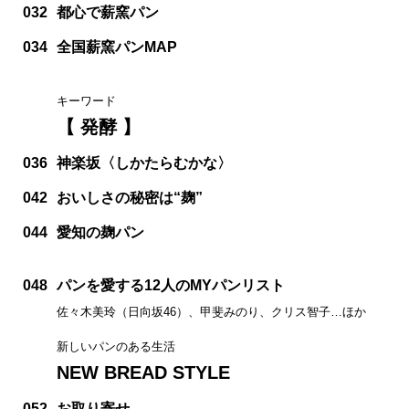
032
都心で薪窯パン
034
全国薪窯パンMAP
キーワード
【 発酵 】
036
神楽坂〈しかたらむかな〉
042
おいしさの秘密は“麹”
044
愛知の麹パン
048
パンを愛する12人のMYパンリスト
佐々木美玲（日向坂46）、甲斐みのり、クリス智子…ほか
新しいパンのある生活
NEW BREAD STYLE
052
お取り寄せ