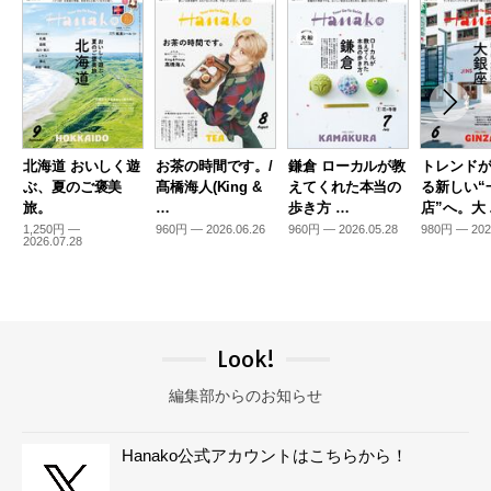
北海道 おいしく遊
お茶の時間です。/
鎌倉 ローカルが教
トレンド
ぶ、夏のご褒美
髙橋海人(King &
えてくれた本当の
る新しい“
旅。
…
歩き方 …
店”へ。大
1,250円 —
960円 — 2026.06.26
960円 — 2026.05.28
980円 — 202
2026.07.28
Look!
編集部からのお知らせ
Hanako公式アカウントはこちらから！