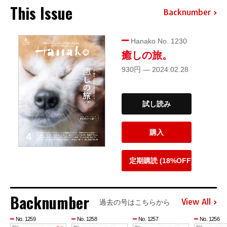
This Issue
Backnumber
Hanako No. 1230
癒しの旅。
930円 — 2024.02.28
試し読み
購入
定期購読 (18%OFF)
Backnumber
View All
過去の号はこちらから
No. 1259
No. 1258
No. 1257
No. 1256