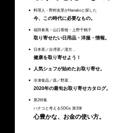
料理人・野村友里がHanakoと探した
今、この時代に必要なもの。
福田春美・山口香穂・上野千鶴子
取り寄せたい日用品・洋服・情報。
日本茶／台湾茶／漢方…
健康を取り寄せよう！
人気シェフが始めたお取り寄せ。
冷凍食品／器／野菜…
2020年の最旬お取り寄せカタログ。
第2特集
ハナコと考えるSDGs 第3弾
心豊かな、お金の使い方。