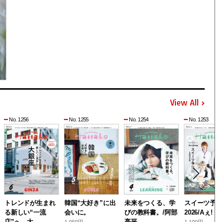
View All
No. 1256
No. 1255
No. 1254
No. 1253
トレンドが生まれ
韓国“大好き”に出
未来をつくる、学
スイーツ予
る新しい“一流
会いに。
びの教科書。/阿部
2026/Aぇ! g
店”へ。大 …
亮平
1,060円 —
1,100円 —