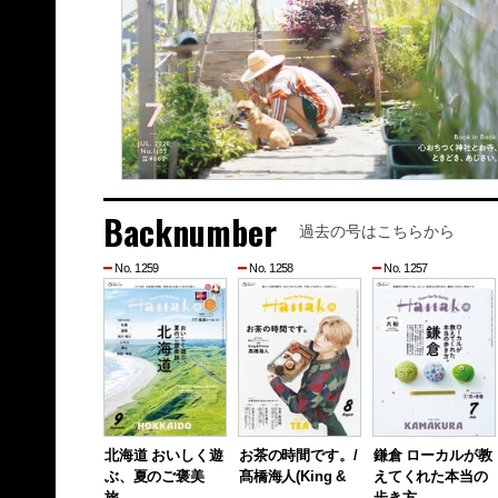
Backnumber
過去の号はこちらから
No. 1259
No. 1258
No. 1257
北海道 おいしく遊
お茶の時間です。/
鎌倉 ローカルが教
ぶ、夏のご褒美
髙橋海人(King &
えてくれた本当の
旅。
…
歩き方 …