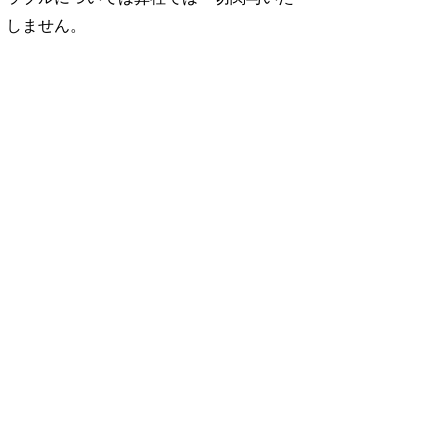
しません。
No. 1252
No. 1251
No. 1250
想図
良運を掴む 新・開
猫がいれば、幸せ/
お酒の新常識。/寺
rou …
運術。
佐久間大介
西拓人
960円 — 2025.12.26
960円 — 2025.11.28
960円 — 2025.10.28