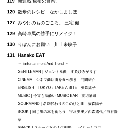
119
新連載 秘密の台湾。
120
散歩のレシピ なかしましほ
127
みやけのものごころ。 三宅 健
129
高崎卓馬の勝手にリメイク！
130
りぼんにお願い 川上未映子
131
Hanako EAT
～ Entertainment And Trend ～
GENTLEMAN｜ジェントル飯 すゑひろがりず
CINEMA｜シネマ商店街を食べ歩き 門間雄介
ENGLISH｜TOKYO：TAKE A BITE 矢吹紘子
MUSIC｜今宵も深酔い MUSIC BAR 渡辺隔週
GOURMAND｜名刺代わりのこのひと皿 藤森陽子
BOOK｜同じ釡の本を食らう 宇垣美里／西森路代／熊谷隆
章
SNACK｜スナック女の人生劇場 レイちゃんママ