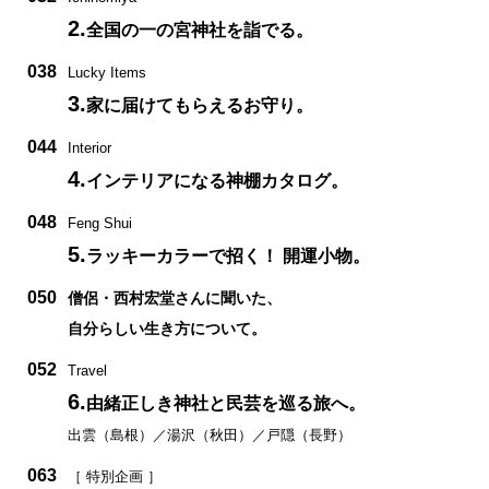
2.
全国の一の宮神社を詣でる。
038
Lucky Items
3.
家に届けてもらえるお守り。
044
Interior
4.
インテリアになる神棚カタログ。
048
Feng Shui
5.
ラッキーカラーで招く！ 開運小物。
050
僧侶・西村宏堂さんに聞いた、
自分らしい生き方について。
052
Travel
6.
由緒正しき神社と民芸を巡る旅へ。
出雲（島根）／湯沢（秋田）／戸隠（長野）
063
［ 特別企画 ］