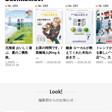
No. 1259
No. 1258
No. 1257
No. 1256
北海道 おいしく遊
お茶の時間です。/
鎌倉 ローカルが教
トレンド
ぶ、夏のご褒美
髙橋海人(King &
えてくれた本当の
る新しい“
旅。
…
歩き方 …
店”へ。大
1,250円 —
960円 — 2026.06.26
960円 — 2026.05.28
980円 — 202
2026.07.28
Look!
編集部からのお知らせ