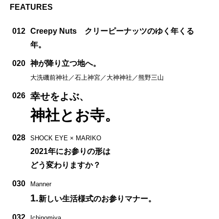
FEATURES
012
Creepy Nuts クリーピーナッツのゆく年くる
年。
020
神が降り立つ地へ。
大洗磯前神社／石上神宮／大神神社／熊野三山
幸せをよぶ、
026
神社とお寺。
028
SHOCK EYE × MARIKO
2021年にお参りの形は
どう変わりますか？
030
Manner
1.
新しい生活様式のお参りマナー。
032
Ichinomiya