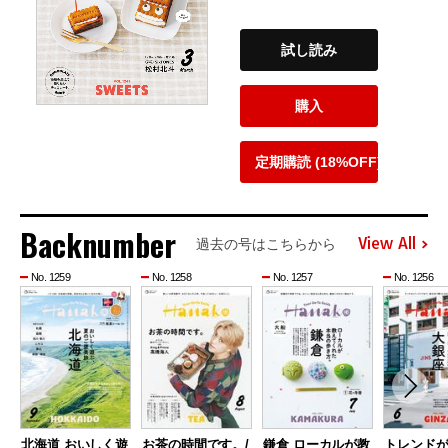
試し読み
購入
定期購読 (18%OFF)
Backnumber
View All
過去の号はこちらから
No. 1259
No. 1258
No. 1257
No. 1256
北海道 おいしく遊
お茶の時間です。/
鎌倉 ローカルが教
トレンド