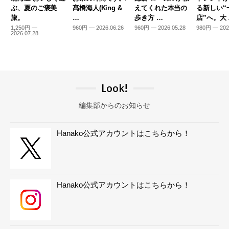
ぶ、夏のご褒美
髙橋海人(King &
えてくれた本当の
る新しい“
旅。
…
歩き方 …
店”へ。大
1,250円 —
960円 — 2026.06.26
960円 — 2026.05.28
980円 — 202
2026.07.28
Look!
編集部からのお知らせ
Hanako公式アカウントはこちらから！
Hanako公式アカウントはこちらから！