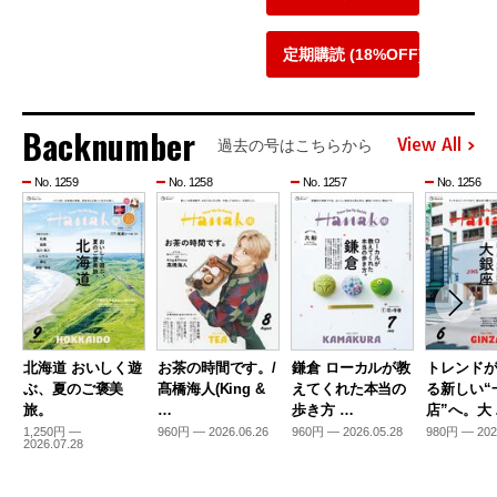
定期購読 (18%OFF)
Backnumber
View All
過去の号はこちらから
No. 1259
No. 1258
No. 1257
No. 1256
北海道 おいしく遊
お茶の時間です。/
鎌倉 ローカルが教
トレンド
ぶ、夏のご褒美
髙橋海人(King &
えてくれた本当の
る新しい“
旅。
…
歩き方 …
店”へ。大
1,250円 —
960円 — 2026.06.26
960円 — 2026.05.28
980円 — 202
2026.07.28