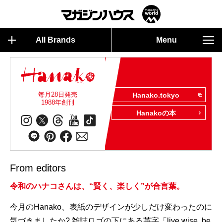
All Brands
Menu
毎月28日発売
Hanako.tokyo
1988年創刊
Hanakoの本
From editors
令和のハナコさんは、“賢く、楽しく”が合言葉。
今月のHanako、表紙のデザインが少しだけ変わったのに
気づきましたか? 雑誌ロゴの下にある英字「live wise, be