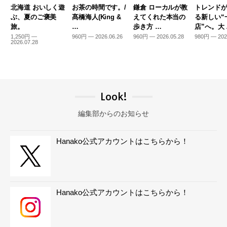
北海道 おいしく遊
お茶の時間です。/
鎌倉 ローカルが教
トレンド
ぶ、夏のご褒美
髙橋海人(King &
えてくれた本当の
る新しい“
旅。
…
歩き方 …
店”へ。大
1,250円 —
960円 — 2026.06.26
960円 — 2026.05.28
980円 — 202
2026.07.28
Look!
編集部からのお知らせ
Hanako公式アカウントはこちらから！
Hanako公式アカウントはこちらから！