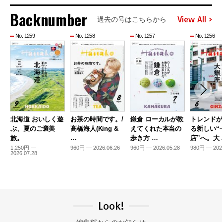
Backnumber
View All
過去の号はこちらから
No. 1259
No. 1258
No. 1257
No. 1256
北海道 おいしく遊
お茶の時間です。/
鎌倉 ローカルが教
トレンド
ぶ、夏のご褒美
髙橋海人(King &
えてくれた本当の
る新しい“
旅。
…
歩き方 …
店”へ。大
1,250円 —
960円 — 2026.06.26
960円 — 2026.05.28
980円 — 202
2026.07.28
Look!