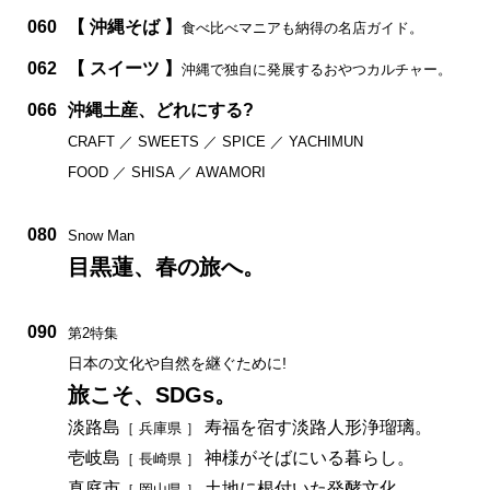
060
【 沖縄そば 】
食べ比べマニアも納得の名店ガイド。
062
【 スイーツ 】
沖縄で独自に発展するおやつカルチャー。
066
沖縄土産、どれにする?
CRAFT ／ SWEETS ／ SPICE ／ YACHIMUN
FOOD ／ SHISA ／ AWAMORI
080
Snow Man
目黒蓮、春の旅へ。
090
第2特集
日本の文化や自然を継ぐために!
旅こそ、SDGs。
淡路島
寿福を宿す淡路人形浄瑠璃。
［ 兵庫県 ］
壱岐島
神様がそばにいる暮らし。
［ 長崎県 ］
真庭市
土地に根付いた発酵文化。
［ 岡山県 ］