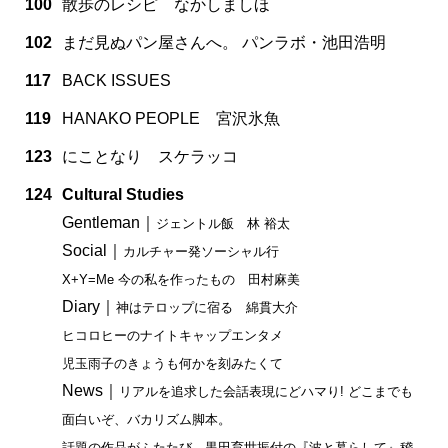
100
散歩のレシピ なかしましほ
102
まだ見ぬパン屋さんへ。 パンラボ・池田浩明
117
BACK ISSUES
119
HANAKO PEOPLE 宮沢氷魚
123
にことなり スケラッコ
124
Cultural Studies
Gentleman｜
ジェントル飯 林 裕太
Social｜
カルチャー発ソーシャル行
X+Y=Me 今の私を作ったもの 田村麻美
Diary｜
神はテロップに宿る 綿貫大介
ヒコロヒーのナイトキャップエンタメ
児玉雨子のきょうも何かを刻みたくて
News｜
リアルを追求した会話表現にどハマり! どこまでも
面白いぞ、バカリズム脚本。
話題の作品がふたたび。黒田育世振付の『波と暮らして』稽