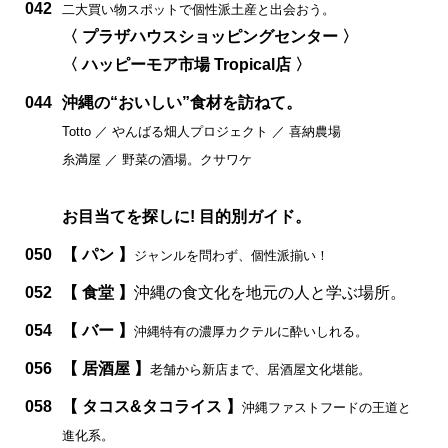
042
二大買い物スポットで個性派土産と出会おう。
〈 プラザハウスショッピングセンター 〉
〈 ハッピーモア市場 Tropical店 〉
044
沖縄の“おいしい”食材を訪ねて。
Totto ／ やんばる畑人プロジェクト ／ 喜納農場
糸満屋 ／ 野菜の酒場。クサワケ
お目当てを探しに! 目的別ガイド。
050
【 パン 】
ジャンルを問わず、個性派揃い！
052
【 食堂 】
沖縄の食文化を地元の人と学ぶ場所。
054
【 バー 】
沖縄特有の濃厚カクテルに酔いしれる。
056
【 居酒屋 】
老舗から新店まで、居酒屋文化堪能。
058
【 タコス&タコライス 】
沖縄ファストフードの王道と
進化系。