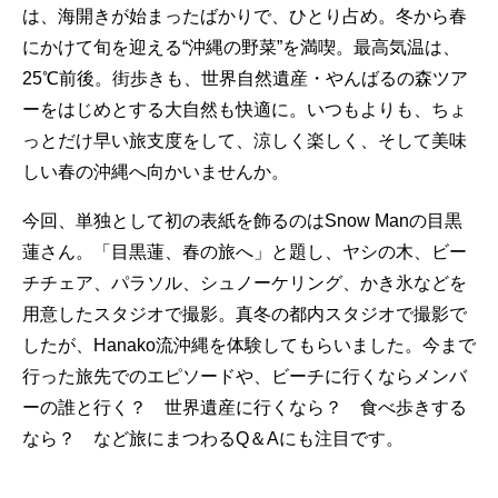
は、海開きが始まったばかりで、ひとり占め。冬から春
にかけて旬を迎える“沖縄の野菜”を満喫。最高気温は、
25℃前後。街歩きも、世界自然遺産・やんばるの森ツア
ーをはじめとする大自然も快適に。いつもよりも、ちょ
っとだけ早い旅支度をして、涼しく楽しく、そして美味
しい春の沖縄へ向かいませんか。
今回、単独として初の表紙を飾るのはSnow Manの目黒
蓮さん。「目黒蓮、春の旅へ」と題し、ヤシの木、ビー
チチェア、パラソル、シュノーケリング、かき氷などを
用意したスタジオで撮影。真冬の都内スタジオで撮影で
したが、Hanako流沖縄を体験してもらいました。今まで
行った旅先でのエピソードや、ビーチに行くならメンバ
ーの誰と行く？ 世界遺産に行くなら？ 食べ歩きする
なら？ など旅にまつわるQ＆Aにも注目です。