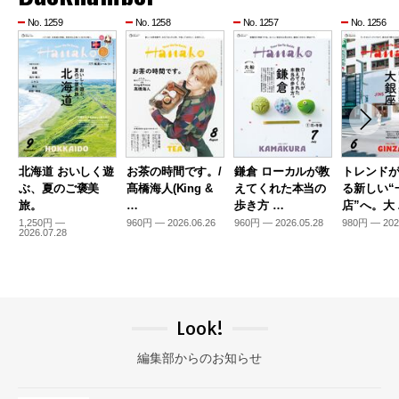
No. 1259
No. 1258
No. 1257
No. 1256
北海道 おいしく遊
お茶の時間です。/
鎌倉 ローカルが教
トレンド
ぶ、夏のご褒美
髙橋海人(King &
えてくれた本当の
る新しい“
旅。
…
歩き方 …
店”へ。大
1,250円 —
960円 — 2026.06.26
960円 — 2026.05.28
980円 — 202
2026.07.28
Look!
編集部からのお知らせ