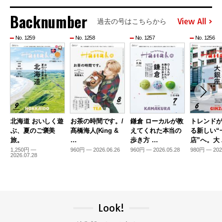
Backnumber
View All
過去の号はこちらから
No. 1259
No. 1258
No. 1257
No. 1256
北海道 おいしく遊
お茶の時間です。/
鎌倉 ローカルが教
トレンド
ぶ、夏のご褒美
髙橋海人(King &
えてくれた本当の
る新しい“
旅。
…
歩き方 …
店”へ。大
1,250円 —
960円 — 2026.06.26
960円 — 2026.05.28
980円 — 202
2026.07.28
Look!