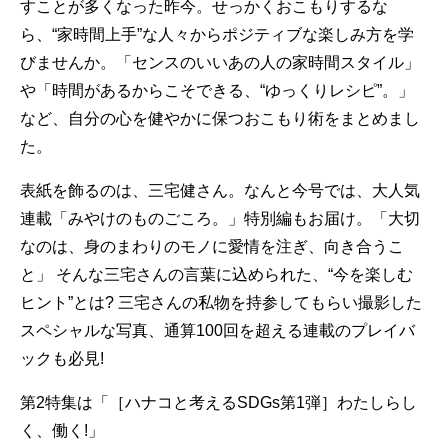
すことが多くなった昨今。せっかくおこもりするな
ら、“家時間上手”な人々からポジティブな楽しみ方を学
びませんか。「センスのいいあの人の家時間スタイル」
や「時間があるからこそできる、“ゆっくりレシピ”。」
など、自分の心を健やかに保つおこもり術をまとめまし
た。
表紙を飾るのは、三宅健さん。なんと今号では、大人気
連載「みやけのものごころ。」特別編もお届け。「大切
なのは、身のまわりのモノに愛情を注ぎ、向き合うこ
と」 そんな三宅さんの言葉に込められた、“今を楽しむ
ヒント”とは? 三宅さんの私物を持参してもらい撮影した
スペシャルな写真、通算100回を超える連載のプレイバ
ックも必見!
第2特集は「［ハナコと考えるSDGs第1弾］わたしらし
く、働く!」