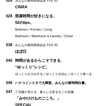
026
みんなの家時間座談会 FILE #1
CINRA
028
部屋時間が好きになる、
50のtips。
Bedroom／Kitchen／Living
Bathroom／Washroom & Laundry／Closet
038
みんなの家時間座談会 FILE #2
ほぼ日
040
時間があるからこそできる、
“ゆっくり”レシピ。
ゆっくり火入れする／ゆっくり仕込む／ゆっくり食べる
046
ハナコインスタで大調査。みんなの家時間白書。
047
三宅健が考える、暮らしを彩るモノの流儀。
「みやけのものごころ。」
SPECIAL