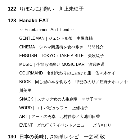
122
りぼんにお願い 川上未映子
123
Hanako EAT
～ Entertainment And Trend ～
GENTLEMAN｜ジェントル飯 中邑真輔
CINEMA｜シネマ商店街を食べ歩き 門間雄介
ENGLISH｜TOKYO：TAKE A BITE 矢吹紘子
MUSIC｜今宵も深酔い MUSIC BAR 渡辺隔週
GOURMAND｜名刺代わりのこのひと皿 佐々木ケイ
BOOK｜同じ釡の本を食らう 甲斐みのり／庄野ナホコ／中
川美里
SNACK｜スナック女の人生劇場 マサ子ママ
WORD｜コトバビュッフェ 上條桂子
ART｜アートの円卓 北村佳奈／大池明日香
EVENT｜どれ行く? イベントメニュー どう×せり
130
日本の美味しさ簡単レシピ 一之瀬 敬