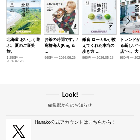
北海道 おいしく遊
お茶の時間です。/
鎌倉 ローカルが教
トレンド
ぶ、夏のご褒美
髙橋海人(King &
えてくれた本当の
る新しい“
旅。
…
歩き方 …
店”へ。大
1,250円 —
960円 — 2026.06.26
960円 — 2026.05.28
980円 — 202
2026.07.28
Look!
編集部からのお知らせ
Hanako公式アカウントはこちらから！