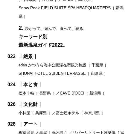
Snow Peak FIELD SUITE SPA HEADQUARTERS
［ 新潟
県 ］
2.
浸かって、遊んで、食べて、寝る。
キーワード別
最新温泉ガイド2022。
022
｜絶景｜
edén かつうら海中公園滞在型観光施設［ 千葉県 ］
SHONAI HOTEL SUIDEN TERRASSE［ 山形県 ］
024
｜本と食｜
松本十帖［ 長野県 ］／CAVE D'OCCI［ 新潟県 ］
026
｜文化財｜
小林屋［ 兵庫県 ］／富士屋ホテル［ 神奈川県 ］
028
｜アート｜
板室温泉 大黒屋［ 栃木県 ］／リバーリトリート雅樂倶［ 富