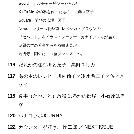
Social｜カルチャー発ソーシャル行
X+Y=Me 今の私を作ったもの 近藤香南子
Square｜学びの広場 夏子
News｜シリーズ化熱望! レベッカ・ブラウンの
『ゼペット』をイラストレーター・カナイフユキが描く。
話題の本の著者でもある書店員が
高円寺に開いた、〈蟹ブックス〉へ。
116
だれかの住む街と菓子 高野ユリカ
117
あの本のレシピ 川内倫子 × 冷水希三子 × 佐々木
ケイ
118
食事（たべごと）放談 はるかの部屋 小石原はる
か
120
ハナコラボJOURNAL
122
カウンターが好き。 座二郎 ／ NEXT ISSUE