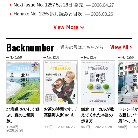
Next Issue No. 1257 5月28日 発売
— 2026.04.27
Hanako No. 1255 試し読みと目次
— 2026.03.26
View More
Backnumber
View All
過去の号はこちらから
No. 1259
No. 1258
No. 1257
No. 1256
北海道 おいしく遊
お茶の時間です。/
鎌倉 ローカルが教
トレンド
ぶ、夏のご褒美
髙橋海人(King &
えてくれた本当の
る新しい“
旅。
…
歩き方 …
店”へ。大
1,250円 —
960円 — 2026.06.26
960円 — 2026.05.28
980円 — 202
2026.07.28