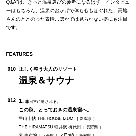
Q&A”は、きっと温泉選びの参考になるはず。インタビュ
ーはもちろん、温泉のおかげで体も心もほぐれた、髙地
さんのととのった表情…ほかでは見られない姿にも注目
です。
FEATURES
010
正しく整う大人のリゾート
温泉＆サウナ
1.
012
非日常に癒される。
この秋、とっておきの温泉宿へ。
里山十帖 THE HOUSE IZUMI
［ 新潟県 ］
THE HIRAMATSU 軽井沢 御代田
［ 長野県 ］
／Entô
界 由布院
［ 大分県 ］
［ 島根県 ］