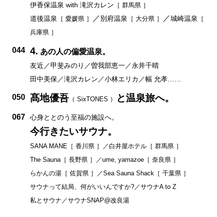
伊香保温泉 with 滝沢カレン
［ 群馬県 ］
／
／
道後温泉
別府温泉
城崎温泉
［ 愛媛県 ］
［ 大分県 ］
［
兵庫県 ］
4.
044
あの人の偏愛温泉。
友近／甲斐みのり／曽我部恵一／永井千晴
田中美保／滝沢カレン／小林エリカ／幅 允孝……
髙地優吾
と温泉旅へ。
050
（ SixTONES ）
067
心身ととのう至福の施設へ。
今行きたいサウナ。
SANA MANE［ 香川県 ］／白井屋ホテル［ 群馬県 ］
The Sauna［ 長野県 ］／ume, yamazoe［ 奈良県 ］
らかんの湯［ 佐賀県 ］／Sea Sauna Shack［ 千葉県 ］
サウナって結局、何がいいんですか?／サウナA to Z
私とサウナ／サウナSNAP@改良湯