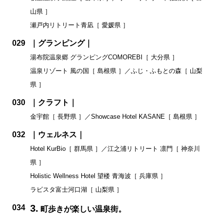
山県 ］
瀬戸内リトリート青凪［ 愛媛県 ］
029
｜グランピング｜
湯布院温泉郷 グランピングCOMOREBI［ 大分県 ］
温泉リゾート 風の国［ 島根県 ］／ふじ・ふもとの森［ 山梨
県 ］
030
｜クラフト｜
金宇館［ 長野県 ］／Showcase Hotel KASANE［ 島根県 ］
032
｜ウェルネス｜
Hotel KurBio［ 群馬県 ］／江之浦リトリート 凛門［ 神奈川
県 ］
Holistic Wellness Hotel 望楼 青海波［ 兵庫県 ］
ラビスタ富士河口湖［ 山梨県 ］
3.
034
町歩きが楽しい温泉街。