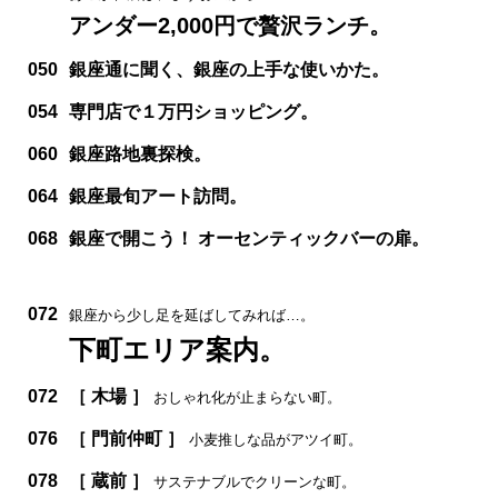
アンダー2,000円で贅沢ランチ。
050
銀座通に聞く、銀座の上手な使いかた。
054
専門店で１万円ショッピング。
060
銀座路地裏探検。
064
銀座最旬アート訪問。
068
銀座で開こう！ オーセンティックバーの扉。
072
銀座から少し足を延ばしてみれば…。
下町エリア案内。
072
［ 木場 ］
おしゃれ化が止まらない町。
076
［ 門前仲町 ］
小麦推しな品がアツイ町。
078
［ 蔵前 ］
サステナブルでクリーンな町。