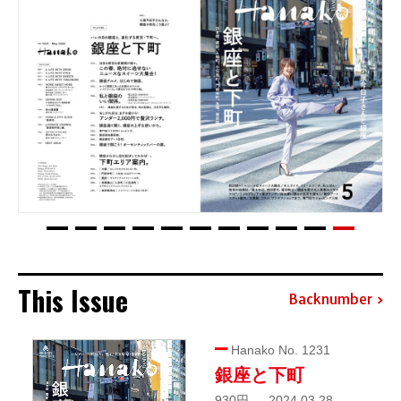
This Issue
Backnumber
Hanako No. 1231
銀座と下町
930円 — 2024.03.28