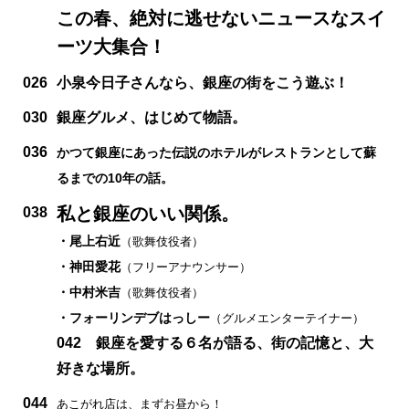
この春、絶対に逃せないニュースなスイ
ーツ大集合！
026
小泉今日子さんなら、銀座の街をこう遊ぶ！
030
銀座グルメ、はじめて物語。
036
かつて銀座にあった伝説のホテルがレストランとして蘇
るまでの10年の話。
私と銀座のいい関係。
038
・尾上右近
（歌舞伎役者）
・神田愛花
（フリーアナウンサー）
・中村米吉
（歌舞伎役者）
・フォーリンデブはっしー
（グルメエンターテイナー）
042 銀座を愛する６名が語る、街の記憶と、大
好きな場所。
044
あこがれ店は、まずお昼から！