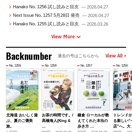
Hanako No. 1256 試し読みと目次
— 2026.04.27
Next Issue No. 1257 5月28日 発売
— 2026.04.27
Hanako No. 1255 試し読みと目次
— 2026.03.26
View More
Backnumber
View All
過去の号はこちらから
No. 1259
No. 1258
No. 1257
No. 1256
北海道 おいしく遊
お茶の時間です。/
鎌倉 ローカルが教
トレンド
ぶ、夏のご褒美
髙橋海人(King &
えてくれた本当の
る新しい“
旅。
…
歩き方 …
店”へ。大