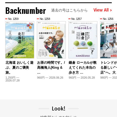
Backnumber
View All
過去の号はこちらから
No. 1259
No. 1258
No. 1257
No. 1256
北海道 おいしく遊
お茶の時間です。/
鎌倉 ローカルが教
トレンド
ぶ、夏のご褒美
髙橋海人(King &
えてくれた本当の
る新しい“
旅。
…
歩き方 …
店”へ。大
1,250円 —
960円 — 2026.06.26
960円 — 2026.05.28
980円 — 202
2026.07.28
Look!