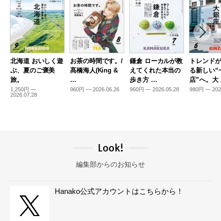
北海道 おいしく遊
お茶の時間です。/
鎌倉 ローカルが教
トレンド
ぶ、夏のご褒美
髙橋海人(King &
えてくれた本当の
る新しい“
旅。
…
歩き方 …
店”へ。大
1,250円 —
960円 — 2026.06.26
960円 — 2026.05.28
980円 — 202
2026.07.28
Look!
編集部からのお知らせ
Hanako公式アカウントはこちらから！